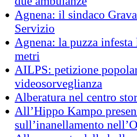
due ambulanze
Agnena: il sindaco Grav
Servizio
Agnena: la puzza infesta l
metri
AILPS: petizione popolar
videosorveglianza
Alberatura nel centro sto
All’Hippo Kampo presenta
sull’inanellamento nell’O