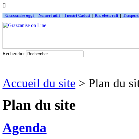
[]
|
Grazzanise oggi
|
Numeri utili
|
I nostri Caduti
|
Ris. elettorali
|
Traspor
Rechercher
Accueil du site
> Plan du si
Plan du site
Agenda