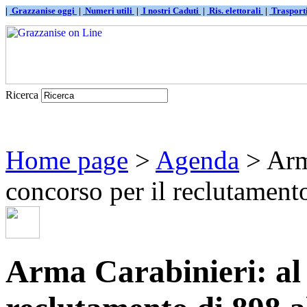
|
Grazzanise oggi
|
Numeri utili
|
I nostri Caduti
|
Ris. elettorali
|
Traspor
Ricerca
Home page
>
Agenda
> Arma
concorso per il reclutamento 
Arma Carabinieri: al v