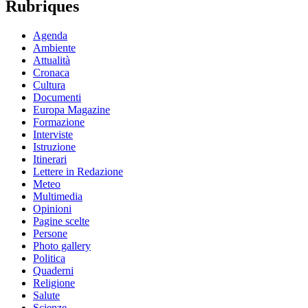
Rubriques
Agenda
Ambiente
Attualità
Cronaca
Cultura
Documenti
Europa Magazine
Formazione
Interviste
Istruzione
Itinerari
Lettere in Redazione
Meteo
Multimedia
Opinioni
Pagine scelte
Persone
Photo gallery
Politica
Quaderni
Religione
Salute
Scienze