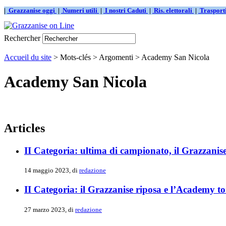
|
Grazzanise oggi
|
Numeri utili
|
I nostri Caduti
|
Ris. elettorali
|
Traspor
Rechercher
Accueil du site
> Mots-clés > Argomenti > Academy San Nicola
Academy San Nicola
Articles
II Categoria: ultima di campionato, il Grazzanise
14 maggio 2023, di
redazione
II Categoria: il Grazzanise riposa e l’Academy torn
27 marzo 2023, di
redazione