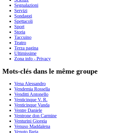
Segnalazioni
Servizi
Sondaggi
Spettacoli
Sport
Storia
Taccuino
Teatro
Terza pagina
Ultimissime
Zona info - Privacy
Mots-clés dans le même groupe
Vena Alessandro
Vendemia Rossella
Venditti Antonello
Venticinque V. R.
Venticinque Vanda
Ventre Daniele
Ventrone don Carmine
Venturini Giorgia
Venuso Maddalena
Venuto Ilaria