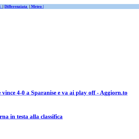
ti
|
Differenziata
|
Meteo |
 vince 4-0 a Sparanise e va ai play off - Aggiorn.to
a in testa alla classifica