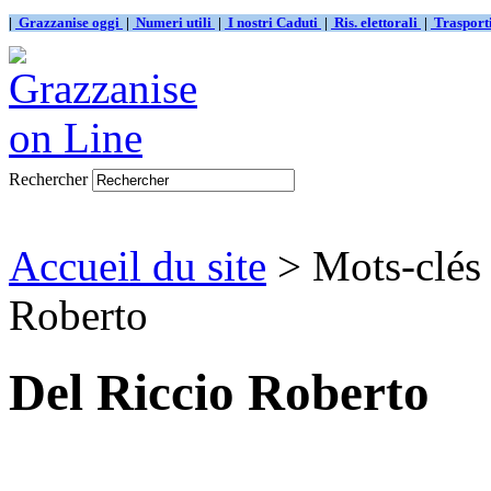
|
Grazzanise oggi
|
Numeri utili
|
I nostri Caduti
|
Ris. elettorali
|
Traspor
Rechercher
Accueil du site
> Mots-clés 
Roberto
Del Riccio Roberto