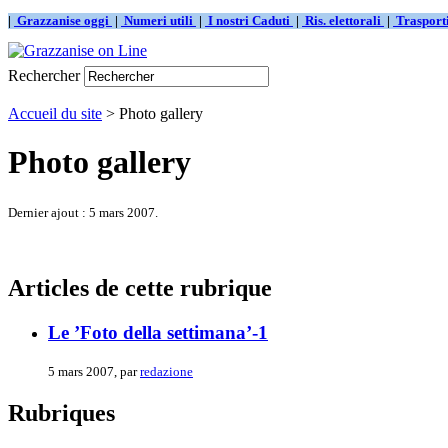
|
Grazzanise oggi
|
Numeri utili
|
I nostri Caduti
|
Ris. elettorali
|
Traspor
Rechercher
Accueil du site
> Photo gallery
Photo gallery
Dernier ajout : 5 mars 2007.
Articles de cette rubrique
Le ’Foto della settimana’-1
5 mars 2007, par
redazione
Rubriques