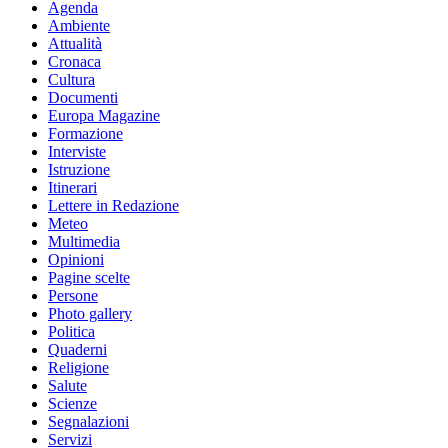
Agenda
Ambiente
Attualità
Cronaca
Cultura
Documenti
Europa Magazine
Formazione
Interviste
Istruzione
Itinerari
Lettere in Redazione
Meteo
Multimedia
Opinioni
Pagine scelte
Persone
Photo gallery
Politica
Quaderni
Religione
Salute
Scienze
Segnalazioni
Servizi