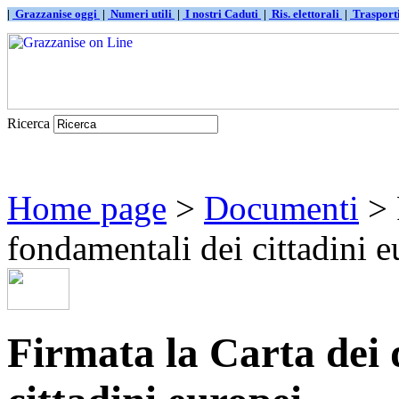
|
Grazzanise oggi
|
Numeri utili
|
I nostri Caduti
|
Ris. elettorali
|
Traspor
Ricerca
Home page
>
Documenti
> 
fondamentali dei cittadini e
Firmata la Carta dei d