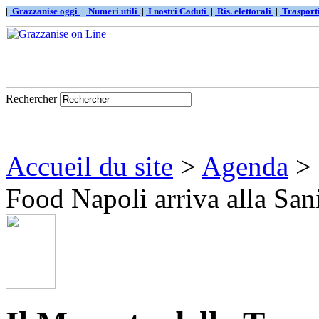
|
Grazzanise oggi
|
Numeri utili
|
I nostri Caduti
|
Ris. elettorali
|
Traspor
Rechercher
Accueil du site
>
Agenda
> 
Food Napoli arriva alla San