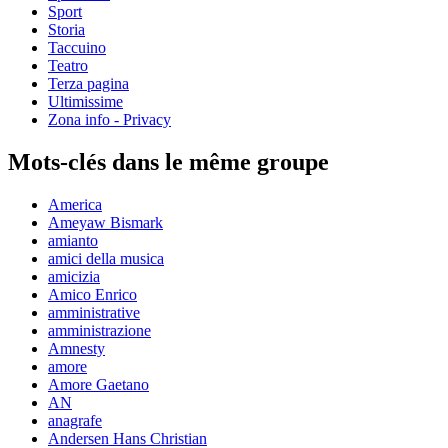
Sport
Storia
Taccuino
Teatro
Terza pagina
Ultimissime
Zona info - Privacy
Mots-clés dans le même groupe
America
Ameyaw Bismark
amianto
amici della musica
amicizia
Amico Enrico
amministrative
amministrazione
Amnesty
amore
Amore Gaetano
AN
anagrafe
Andersen Hans Christian