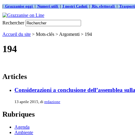
|
Grazzanise oggi
|
Numeri utili
|
I nostri Caduti
|
Ris. elettorali
|
Traspor
Rechercher
Accueil du site
> Mots-clés > Argomenti > 194
194
Articles
Considerazioni a conclusione dell’assemblea sull
13 aprile 2015, di
redazione
Rubriques
Agenda
Ambiente