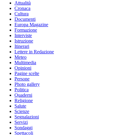
Attualità
Cronaca
Cultura
Documenti
Europa Magazine
Formazione
Interviste
Istruzione
Itinerari
Lettere in Redazione
Meteo
Multimedia
Opinioni
Pagine scelte
Persone
Photo gallery
Politica
Quaderni
Religione
Salute
Scienze
Segnalazioni
Servizi
Sondaggi
Spettacoli