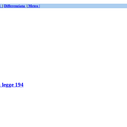
ti
|
Differenziata
|
Meteo |
a legge 194