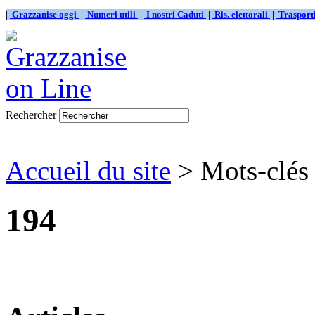
|
Grazzanise oggi
|
Numeri utili
|
I nostri Caduti
|
Ris. elettorali
|
Traspor
Rechercher
Accueil du site
> Mots-clés
194