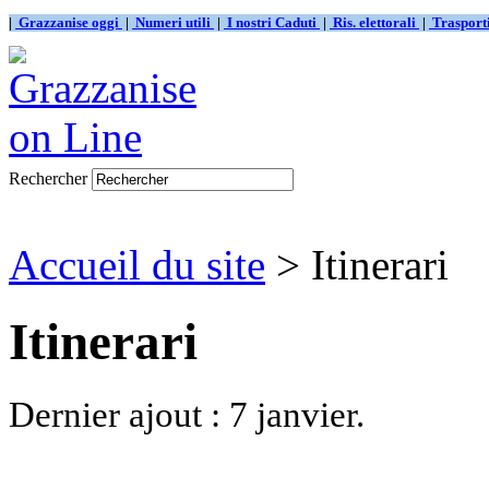
|
Grazzanise oggi
|
Numeri utili
|
I nostri Caduti
|
Ris. elettorali
|
Traspor
Rechercher
Accueil du site
> Itinerari
Itinerari
Dernier ajout : 7 janvier.