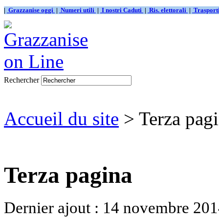
|
Grazzanise oggi
|
Numeri utili
|
I nostri Caduti
|
Ris. elettorali
|
Traspor
Rechercher
Accueil du site
> Terza pag
Terza pagina
Dernier ajout : 14 novembre 201