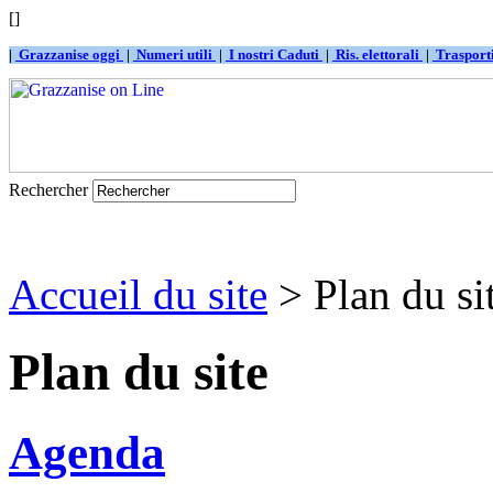
[]
|
Grazzanise oggi
|
Numeri utili
|
I nostri Caduti
|
Ris. elettorali
|
Traspor
Rechercher
Accueil du site
> Plan du si
Plan du site
Agenda