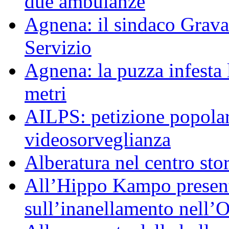
due ambulanze
Agnena: il sindaco Grav
Servizio
Agnena: la puzza infesta l
metri
AILPS: petizione popolar
videosorveglianza
Alberatura nel centro sto
All’Hippo Kampo presenta
sull’inanellamento nell’O