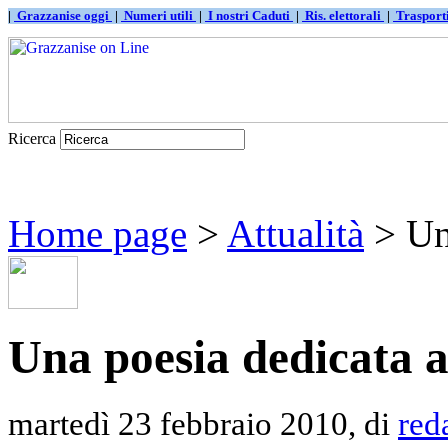
|
Grazzanise oggi
|
Numeri utili
|
I nostri Caduti
|
Ris. elettorali
|
Traspor
Ricerca
Home page
>
Attualità
> Una
Una poesia dedicata 
martedì 23 febbraio 2010, di
red