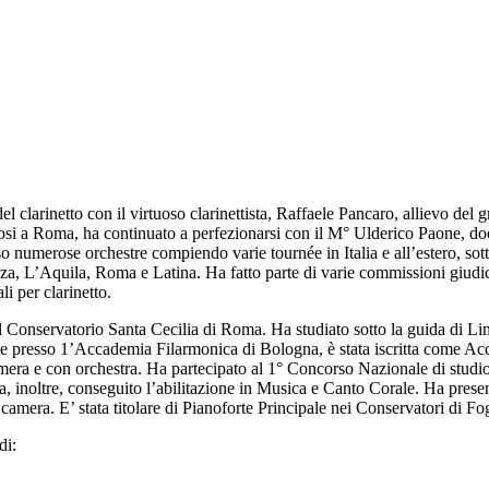
el clarinetto con il virtuoso clarinettista, Raffaele Pancaro, allievo d
tosi a Roma, ha continuato a perfezionarsi con il M° Ulderico Paone, do
sso numerose orchestre compiendo varie tournée in Italia e all’estero, s
enza, L’Aquila, Roma e Latina. Ha fatto parte di varie commissioni giudi
li per clarinetto.
al Conservatorio Santa Cecilia di Roma. Ha studiato sotto la guida di Li
e presso 1’Accademia Filarmonica di Bologna, è stata iscritta come Acca
 camera e con orchestra. Ha partecipato al 1° Concorso Nazionale di st
 Ha, inoltre, conseguito l’abilitazione in Musica e Canto Corale. Ha prese
amera. E’ stata titolare di Pianoforte Principale nei Conservatori di Fo
di: