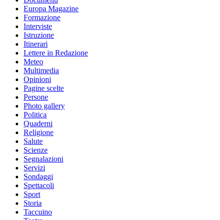
Europa Magazine
Formazione
Interviste
Istruzione
Itinerari
Lettere in Redazione
Meteo
Multimedia
Opinioni
Pagine scelte
Persone
Photo gallery
Politica
Quaderni
Religione
Salute
Scienze
Segnalazioni
Servizi
Sondaggi
Spettacoli
Sport
Storia
Taccuino