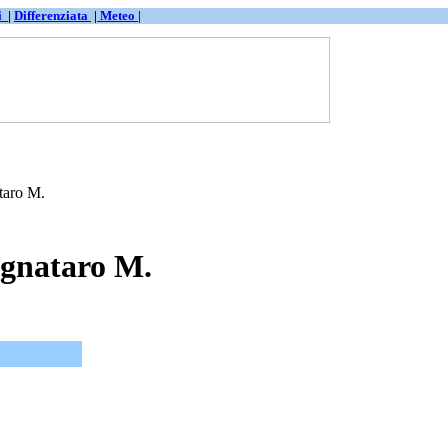
ti
|
Differenziata
|
Meteo |
taro M.
ignataro M.