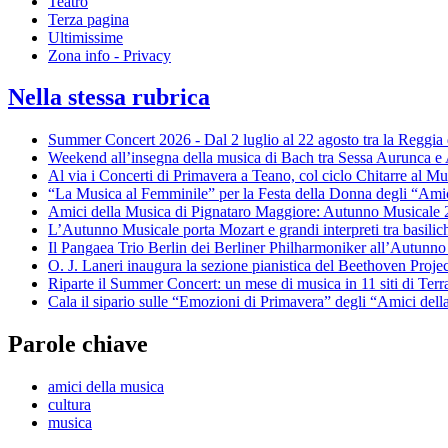
Teatro
Terza pagina
Ultimissime
Zona info - Privacy
Nella stessa rubrica
Summer Concert 2026 - Dal 2 luglio al 22 agosto tra la Reggia 
Weekend all’insegna della musica di Bach tra Sessa Aurunca e
Al via i Concerti di Primavera a Teano, col ciclo Chitarre al M
“La Musica al Femminile” per la Festa della Donna degli “Ami
Amici della Musica di Pignataro Maggiore: Autunno Musicale
L’Autunno Musicale porta Mozart e grandi interpreti tra basilic
Il Pangaea Trio Berlin dei Berliner Philharmoniker all’Autunn
O. J. Laneri inaugura la sezione pianistica del Beethoven Pro
Riparte il Summer Concert: un mese di musica in 11 siti di Terr
Cala il sipario sulle “Emozioni di Primavera” degli “Amici del
Parole chiave
amici della musica
cultura
musica