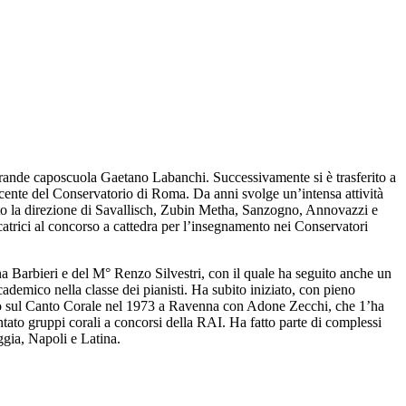
el grande caposcuola Gaetano Labanchi. Successivamente si è trasferito a
cente del Conservatorio di Roma. Da anni svolge un’intensa attività
otto la direzione di Savallisch, Zubin Metha, Sanzogno, Annovazzi e
catrici al concorso a cattedra per l’insegnamento nei Conservatori
na Barbieri e del M° Renzo Silvestri, con il quale ha seguito anche un
demico nella classe dei pianisti. Ha subito iniziato, con pieno
udio sul Canto Corale nel 1973 a Ravenna con Adone Zecchi, che 1’ha
ntato gruppi corali a concorsi della RAI. Ha fatto parte di complessi
ggia, Napoli e Latina.