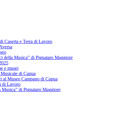
di Caserta e Terra di Lavoro
 Aversa
useo
ci della Musica” di Pignataro Maggiore
 2025
he e musei
o Musicale di Capua
ject al Museo Campano di Capua
a di Lavoro
la Musica” di Pignataro Maggiore