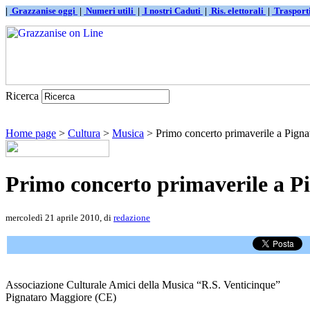
|
Grazzanise oggi
|
Numeri utili
|
I nostri Caduti
|
Ris. elettorali
|
Traspor
Ricerca
Home page
>
Cultura
>
Musica
> Primo concerto primaverile a Pigna
Primo concerto primaverile a P
mercoledì 21 aprile 2010, di
redazione
Associazione Culturale Amici della Musica “R.S. Venticinque”
Pignataro Maggiore (CE)