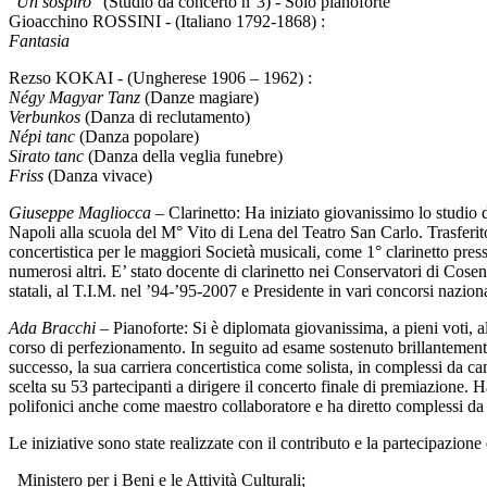
"
Un sospiro
" (Studio da concerto n°3) - Solo pianoforte
Gioacchino ROSSINI - (Italiano 1792-1868) :
Fantasia
Rezso KOKAI - (Ungherese 1906 – 1962) :
Négy Magyar Tanz
(Danze magiare)
Verbunkos
(Danza di reclutamento)
Népi tanc
(Danza popolare)
Sirato tanc
(Danza della veglia funebre)
Friss
(Danza vivace)
Giuseppe Magliocca
– Clarinetto: Ha iniziato giovanissimo lo studio d
Napoli alla scuola del M° Vito di Lena del Teatro San Carlo. Trasferi
concertistica per le maggiori Società musicali, come 1° clarinetto pre
numerosi altri. E’ stato docente di clarinetto nei Conservatori di Cos
statali, al T.I.M. nel ’94-’95-2007 e Presidente in vari concorsi naziona
Ada Bracchi
– Pianoforte: Si è diplomata giovanissima, a pieni voti, 
corso di perfezionamento. In seguito ad esame sostenuto brillantement
successo, la sua carriera concertistica come solista, in complessi da
scelta su 53 partecipanti a dirigere il concerto finale di premiazione.
polifonici anche come maestro collaboratore e ha diretto complessi da c
Le iniziative sono state realizzate con il contributo e la partecipazione 
Ministero per i Beni e le Attività Culturali;