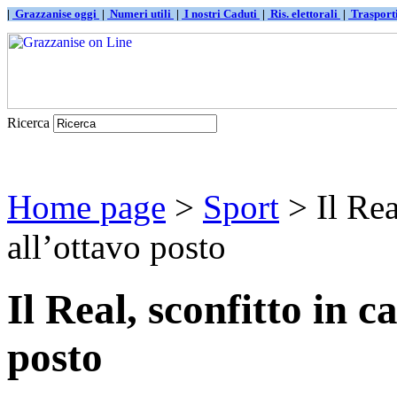
|
Grazzanise oggi
|
Numeri utili
|
I nostri Caduti
|
Ris. elettorali
|
Traspor
Ricerca
Home page
>
Sport
> Il Rea
all’ottavo posto
Il Real, sconfitto in c
posto