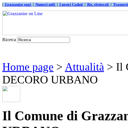
|
Grazzanise oggi
|
Numeri utili
|
I nostri Caduti
|
Ris. elettorali
|
Traspor
Ricerca
Home page
>
Attualità
> Il 
DECORO URBANO
Il Comune di Grazza