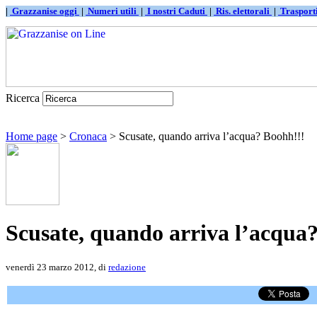
|
Grazzanise oggi
|
Numeri utili
|
I nostri Caduti
|
Ris. elettorali
|
Traspor
Ricerca
Home page
>
Cronaca
> Scusate, quando arriva l’acqua? Boohh!!!
Scusate, quando arriva l’acqua
venerdì 23 marzo 2012, di
redazione