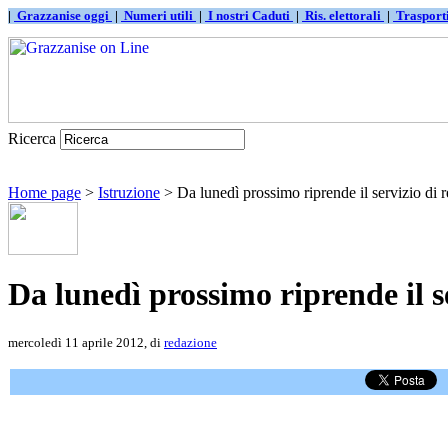
|
Grazzanise oggi
|
Numeri utili
|
I nostri Caduti
|
Ris. elettorali
|
Traspor
Ricerca
Home page
>
Istruzione
> Da lunedì prossimo riprende il servizio di r
Da lunedì prossimo riprende il se
mercoledì 11 aprile 2012, di
redazione