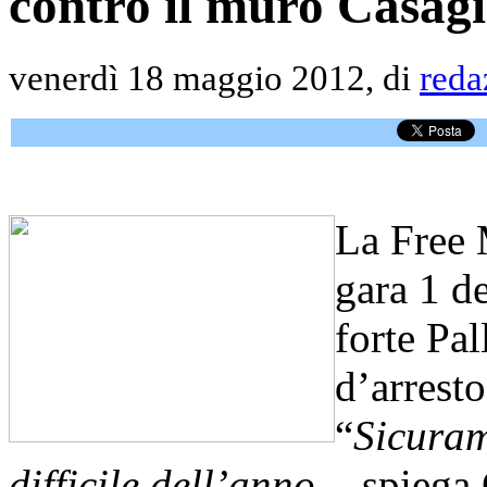
contro il muro Casag
venerdì 18 maggio 2012, di
reda
La Free 
gara 1 de
forte Pa
d’arresto
“
Sicuram
difficile dell’anno
, - spiega