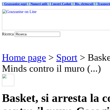
|
Grazzanise oggi
|
Numeri utili
|
I nostri Caduti
|
Ris. elettorali
|
Traspor
Ricerca
Home page
>
Sport
> Basket
Minds contro il muro (...)
Basket, si arresta la 