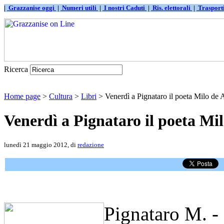
|
Grazzanise oggi
|
Numeri utili
|
I nostri Caduti
|
Ris. elettorali
|
Traspor
Ricerca
Home page
>
Cultura
>
Libri
> Venerdì a Pignataro il poeta Milo de 
Venerdì a Pignataro il poeta Mil
lunedì 21 maggio 2012, di
redazione
Pignataro M. - 