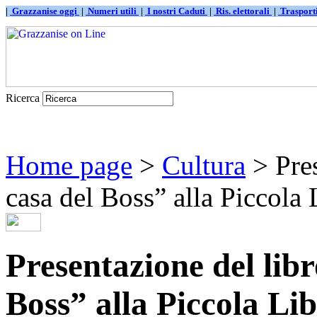
|
Grazzanise oggi
|
Numeri utili
|
I nostri Caduti
|
Ris. elettorali
|
Traspor
Ricerca
Home page
>
Cultura
> Pres
casa del Boss” alla Piccola L
Presentazione del libr
Boss” alla Piccola Li