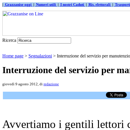
|
Grazzanise oggi
|
Numeri utili
|
I nostri Caduti
|
Ris. elettorali
|
Traspor
Ricerca
Home page
>
Segnalazioni
> Interruzione del servizio per manutenzi
Interruzione del servizio per m
giovedì 9 agosto 2012, di
redazione
Avvertiamo i gentili lettori 