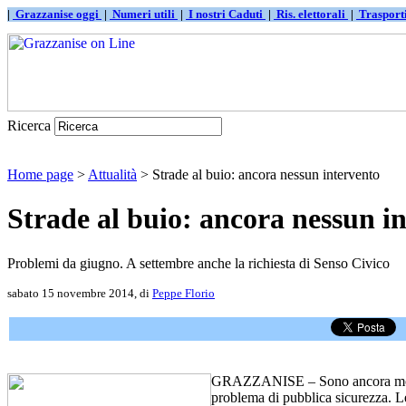
|
Grazzanise oggi
|
Numeri utili
|
I nostri Caduti
|
Ris. elettorali
|
Traspor
Ricerca
Home page
>
Attualità
> Strade al buio: ancora nessun intervento
Strade al buio: ancora nessun i
Problemi da giugno. A settembre anche la richiesta di Senso Civico
sabato 15 novembre 2014, di
Peppe Florio
GRAZZANISE – Sono ancora molte
problema di pubblica sicurezza. Le t