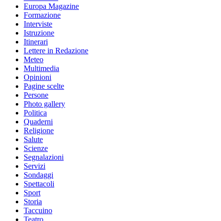
Europa Magazine
Formazione
Interviste
Istruzione
Itinerari
Lettere in Redazione
Meteo
Multimedia
Opinioni
Pagine scelte
Persone
Photo gallery
Politica
Quaderni
Religione
Salute
Scienze
Segnalazioni
Servizi
Sondaggi
Spettacoli
Sport
Storia
Taccuino
Teatro