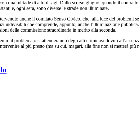
 con una miriade di altri disagi. Dallo scorso giugno, quando il contratt
tanti e, ogni sera, sono diverse le strade non illuminate.
ntervenuto anche il comitato Senso Civico, che, alla luce dei problemi se
rvizi indivisibili che comprende, appunto, anche l’illuminazione pubblica.
sioni della commissione straordinaria in merito alla seconda.
enire il problema o si attenderanno degli atti criminosi dovuti all’assenza
ntervenire al più presto (ma su cui, magari, alla fine non si metterà più
olo