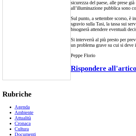
sicurezza del paese, alle prese già
all’illuminazione pubblica sono cos
Sul punto, a settembre scorso, è i
sgravio sulla Tasi, la tassa sui se
bisognerà attendere eventuali deci
Si interverrà al più presto per prev
un problema grave su cui si deve i
Peppe Florio
Rispondere all'artic
Rubriche
Agenda
Ambiente
Attualità
Cronaca
Cultura
Documenti