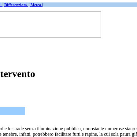
ti
|
Differenziata
|
Meteo |
ntervento
 le strade senza illuminazione pubblica,
nonostante numerose siano sta
enebre, infatti, potrebbero facilitare furti e rapine, la cui sola paura già 