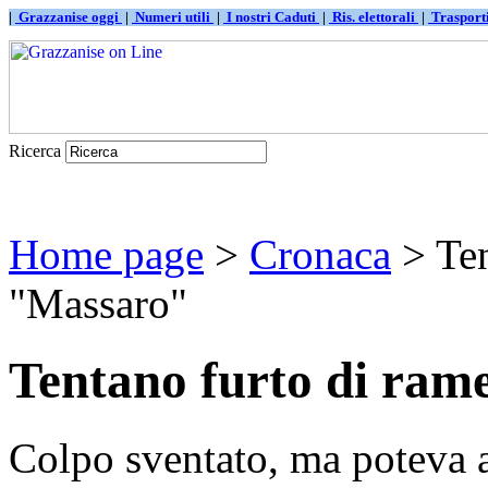
|
Grazzanise oggi
|
Numeri utili
|
I nostri Caduti
|
Ris. elettorali
|
Traspor
Ricerca
Home page
>
Cronaca
> Ten
"Massaro"
Tentano furto di ram
Colpo sventato, ma poteva 