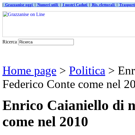
|
Grazzanise oggi
|
Numeri utili
|
I nostri Caduti
|
Ris. elettorali
|
Traspor
Ricerca
Home page
>
Politica
> Enr
Federico Conte come nel 2
Enrico Caianiello di
come nel 2010