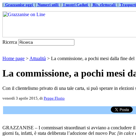
|
Grazzanise oggi
|
Numeri utili
|
I nostri Caduti
|
Ris. elettorali
|
Traspor
Ricerca
Home page
>
Attualità
> La commissione, a pochi mesi dalla fine del m
La commissione, a pochi mesi da
Con il clientelismo privato di una tale carta, si può sperare in elezioni
venerdì 3 aprile 2015, di
Peppe Florio
GRAZZANISE – I commissari straordinari si avviano a concludere il pr
giorni fa, infatti, è stata deliberata l’adozione del nuovo Puc
[in calce 