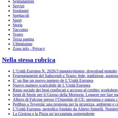
Segnalazioni
Servizi
Sondaggi
Spettacoli
Sport
Storia
Taccuino
Teatro
Terza pagina
Ultimissime
Zona info - Privacy
Nella stessa rubrica
L’Unità Europea N. 2026/3 maggio/giugno, download gratuito
Festeggiamenti del Saliscendi a Teano: fede, tradizione, gastron
E’ on line un nuovo numero de L’Unità Europea
Nuovo numero scaricabile de L’Unità Europea
Riuso sociale dei beni confiscati e accesso al credito: worksho
Semi di Storie per il Giorno della Memoria: Leggere per fare m
Albero di Falcone presso l’Ospedale di CE: speranza e natura co
Pedibus a Teverola: una proposta per la sicurezza, ambiente e 
L’Unità Europea, periodico fondato da Altiero Spinelli. Numero
La Gioiosa e la Pizza un’accoppiata sorprendente