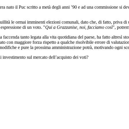
era nato il Puc scritto a metà degli anni ’90 e ad una commissione si dev
ità le ormai imminenti elezioni comunali, dato che, di fatto, priva di un
 espressione di un voto. "
Qui a Grazzanise, noi, facciamo così
", potre
na faccenda tanto legata alla vita quotidiana del paese, ha fatto altresì s
o con maggiore forza rispetto a qualche risolvibile errore di valutazione 
di modifiche e pure la prossima amministrazione potrà, motivando ogni scel
i investimento sul mercato dell’acquisto dei voti?