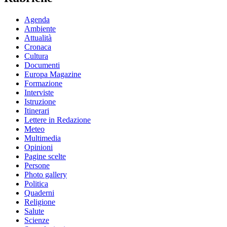
Agenda
Ambiente
Attualità
Cronaca
Cultura
Documenti
Europa Magazine
Formazione
Interviste
Istruzione
Itinerari
Lettere in Redazione
Meteo
Multimedia
Opinioni
Pagine scelte
Persone
Photo gallery
Politica
Quaderni
Religione
Salute
Scienze