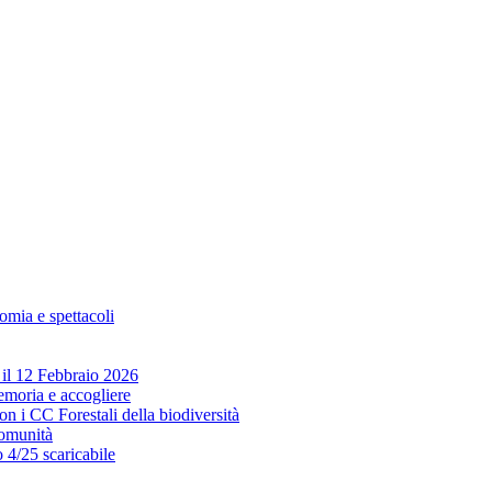
omia e spettacoli
p il 12 Febbraio 2026
emoria e accogliere
n i CC Forestali della biodiversità
comunità
 4/25 scaricabile