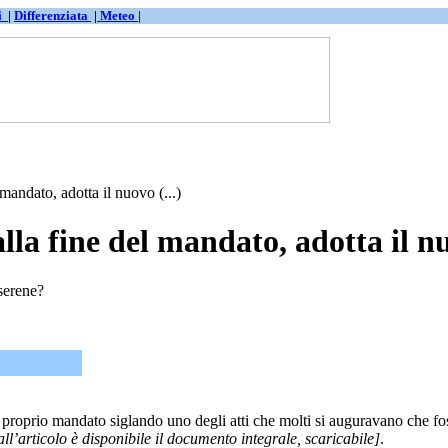
ti
|
Differenziata
|
Meteo |
andato, adotta il nuovo (...)
lla fine del mandato, adotta il 
 serene?
oprio mandato siglando uno degli atti che molti si auguravano che fos
all’articolo è disponibile il documento integrale, scaricabile]
.