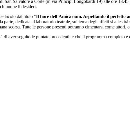
a di San Salvatore a Corte (in via Principi Longobardi 19) alle ore 18
chiunque li desideri.
ettacolo dal titolo "
Il fiore dell’Amicarium. Aspettando il perfetto 
parte, dedicata al laboratorio teatrale, sul tema degli affetti si allesti
timana scorsa. Tutte le persone presenti potranno cimentarsi come attori, 
ità di aver seguito le puntate precedenti; e che il programma completo è