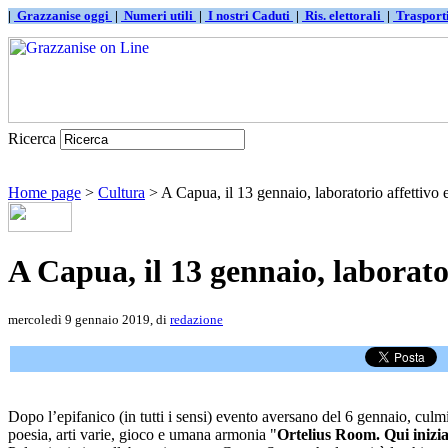
|
Grazzanise oggi
|
Numeri utili
|
I nostri Caduti
|
Ris. elettorali
|
Traspor
Ricerca
Home page
>
Cultura
> A Capua, il 13 gennaio, laboratorio affettivo e 
A Capua, il 13 gennaio, laborator
mercoledì 9 gennaio 2019, di
redazione
Dopo l’epifanico (in tutti i sensi) evento aversano del 6 gennaio, culmi
poesia, arti varie, gioco e umana armonia "
Ortelius Room. Qui inizia 