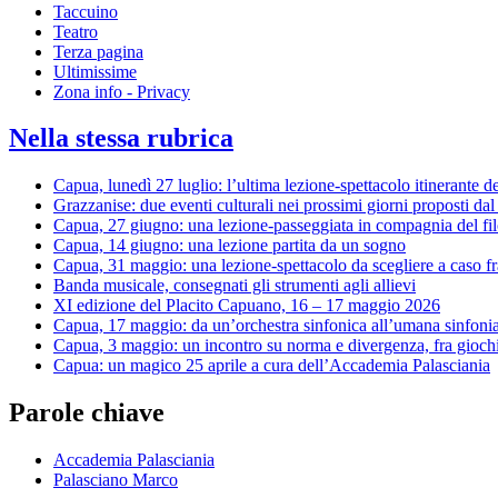
Taccuino
Teatro
Terza pagina
Ultimissime
Zona info - Privacy
Nella stessa rubrica
Capua, lunedì 27 luglio: l’ultima lezione-spettacolo itinerante de
Grazzanise: due eventi culturali nei prossimi giorni proposti dal
Capua, 27 giugno: una lezione-passeggiata in compagnia del fi
Capua, 14 giugno: una lezione partita da un sogno
Capua, 31 maggio: una lezione-spettacolo da scegliere a caso fr
Banda musicale, consegnati gli strumenti agli allievi
XI edizione del Placito Capuano, 16 – 17 maggio 2026
Capua, 17 maggio: da un’orchestra sinfonica all’umana sinfoni
Capua, 3 maggio: un incontro su norma e divergenza, fra giochi 
Capua: un magico 25 aprile a cura dell’Accademia Palasciania
Parole chiave
Accademia Palasciania
Palasciano Marco