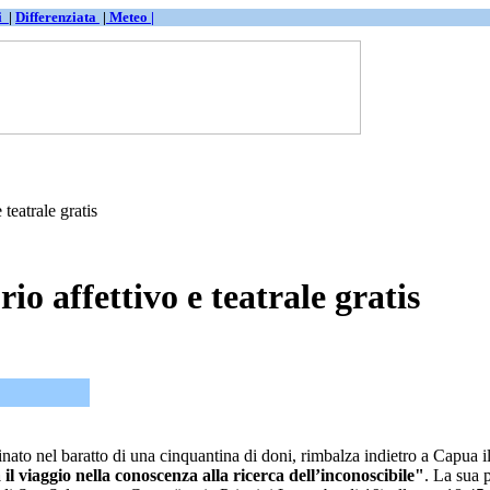
ti
|
Differenziata
|
Meteo |
teatrale gratis
io affettivo e teatrale gratis
nato nel baratto di una cinquantina di doni, rimbalza indietro a Capua il
il viaggio nella conoscenza alla ricerca dell’inconoscibile"
. La sua 