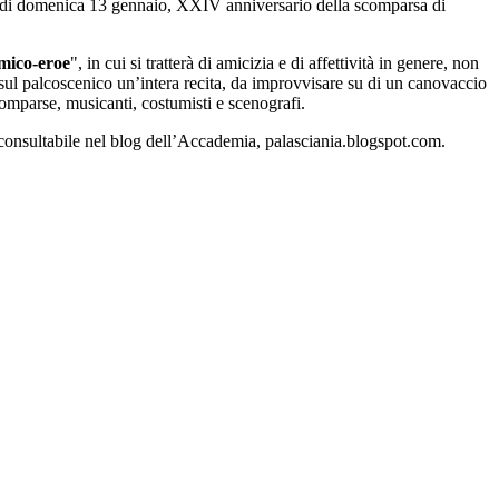
.45 di domenica 13 gennaio, XXIV anniversario della scomparsa di
amico-eroe
", in cui si tratterà di amicizia e di affettività in genere, non
rà sul palcoscenico un’intera recita, da improvvisare su di un canovaccio
comparse, musicanti, costumisti e scenografi.
 consultabile nel blog dell’Accademia, palasciania.blogspot.com.