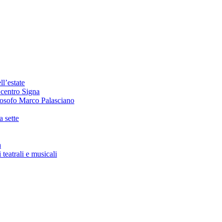
ll’estate
 centro Signa
losofo Marco Palasciano
a sette
a
teatrali e musicali