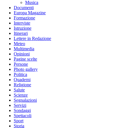
Musica
Documenti
Europa Magazine
Formazione
Interviste
Istruzione
Itinerari
Lettere in Redazione
Meteo
Multimedia
Opinioni
Pagine scelte
Persone
Photo gallery
Politica
Quaderni
Religione
Salute
Scienze
Segnalazioni
Servizi
Sondaggi
Spettacoli
Sport
Storia