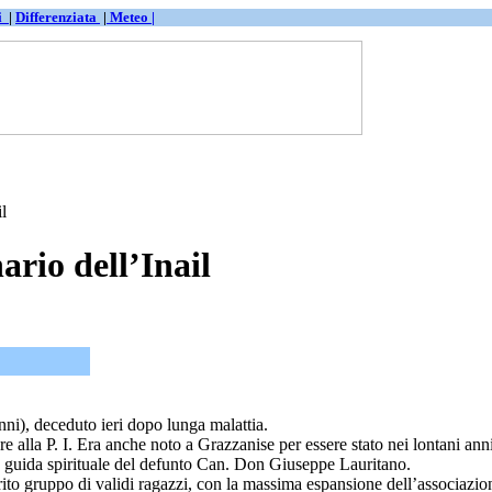
ti
|
Differenziata
|
Meteo |
l
rio dell’Inail
nni), deceduto ieri dopo lunga malattia.
re alla P. I. Era anche noto a Grazzanise per essere stato nei lontani an
la guida spirituale del defunto Can. Don Giuseppe Lauritano.
ito gruppo di validi ragazzi, con la massima espansione dell’associazione