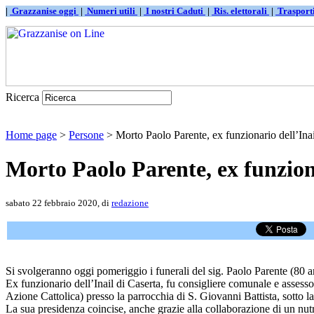
|
Grazzanise oggi
|
Numeri utili
|
I nostri Caduti
|
Ris. elettorali
|
Traspor
Ricerca
Home page
>
Persone
> Morto Paolo Parente, ex funzionario dell’Inai
Morto Paolo Parente, ex funziona
sabato 22 febbraio 2020, di
redazione
Si svolgeranno oggi pomeriggio i funerali del sig. Paolo Parente (80 a
Ex funzionario dell’Inail di Caserta, fu consigliere comunale e assesso
Azione Cattolica) presso la parrocchia di S. Giovanni Battista, sotto 
La sua presidenza coincise, anche grazie alla collaborazione di un nutr