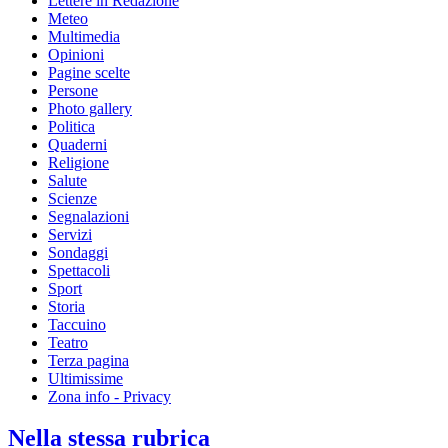
Lettere in Redazione
Meteo
Multimedia
Opinioni
Pagine scelte
Persone
Photo gallery
Politica
Quaderni
Religione
Salute
Scienze
Segnalazioni
Servizi
Sondaggi
Spettacoli
Sport
Storia
Taccuino
Teatro
Terza pagina
Ultimissime
Zona info - Privacy
Nella stessa rubrica