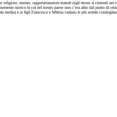
feste religiose, mostre, rappresentazioni teatrali (egli stesso si cimentò n
 momento storico in cui nel nostro paese non c’era altro dal punto di vis
ola media) e ai figli Francesco e Milena vadano le più sentite condoglia