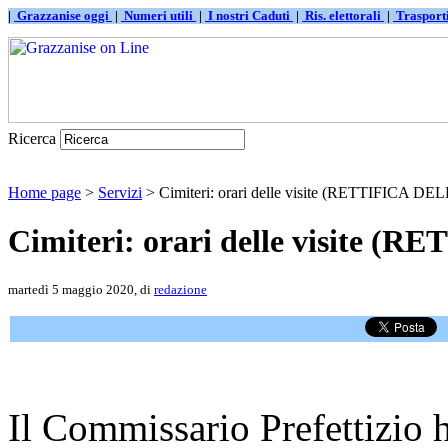
|
Grazzanise oggi
|
Numeri utili
|
I nostri Caduti
|
Ris. elettorali
|
Traspor
Ricerca
Home page
>
Servizi
> Cimiteri: orari delle visite (RETTIFICA
Cimiteri: orari delle visite
martedì 5 maggio 2020, di
redazione
Il Commissario Prefettizio h