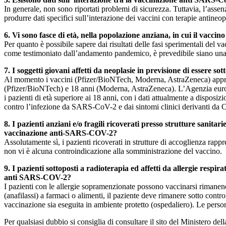
In generale, non sono riportati problemi di sicurezza. Tuttavia, l’asse
produrre dati specifici sull’interazione dei vaccini con terapie antineo
6. Vi sono fasce di età, nella popolazione anziana, in cui il va
Per quanto è possibile sapere dai risultati delle fasi sperimentali del
come testimoniato dall’andamento pandemico, è prevedibile siano una de
7. I soggetti giovani affetti da neoplasie in previsione di essere s
Al momento i vaccini (Pfizer/BioNTech, Moderna, AstraZeneca) approva
(Pfizer/BioNTech) e 18 anni (Moderna, AstraZeneca). L’Agenzia europea,
i pazienti di età superiore ai 18 anni, con i dati attualmente a disposi
contro l’infezione da SARS-CoV-2 e dai sintomi clinici derivanti da C
8. I pazienti anziani e/o fragili ricoverati presso strutture sanit
vaccinazione anti-SARS-COV-2?
Assolutamente sì, i pazienti ricoverati in strutture di accoglienza rappr
non vi è alcuna controindicazione alla somministrazione del vaccino.
9. I pazienti sottoposti a radioterapia ed affetti da allergie respi
anti SARS-COV-2?
I pazienti con le allergie sopramenzionate possono vaccinarsi rimanend
(anafilassi) a farmaci o alimenti, il paziente deve rimanere sotto cont
vaccinazione sia eseguita in ambiente protetto (ospedaliero). Le perso
Per qualsiasi dubbio si consiglia di consultare il sito del Ministero d