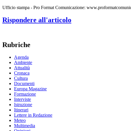
Ufficio stampa - Pro Format Comunicazione: www.proformatcomunic
Rispondere all'articolo
Rubriche
Agenda
Ambiente
Attualità
Cronaca
Cultura
Documenti
Europa Magazine
Formazione
Interviste
Istruzione
Itinerari
Lettere in Redazione
Meteo
Multimedia
Opinioni