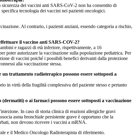
e la sicurezza dei vaccini anti SARS-CoV-2 non ha consentito di
 specifica tecnologia dei vaccini nei pazienti oncologici.
inazione. Al contrario, i pazienti anziani, essendo categoria a rischio,
ono effettuare il vaccino anti SARS-COV-2?
ini e ragazzi di età inferiore, rispettivamente, a 16
er poter autorizzare la vaccinazione sulla popolazione pediatrica. Per
ione di vaccini poiché i possibili benefici derivanti dalla protezione
onnessi alla vaccinazione stessa.
ere un trattamento radioterapico possono essere sottoposti a
rio in virtù della fragilità complessiva del paziente stesso e pertanto
tto (dermatiti) o ai farmaci possono essere sottoposti a vaccinazione
ezione. In caso di storia clinica di reazioni allergiche gravi
i associa asma bronchiale persistente grave è opportuno che la
isorbati, non devono ricevere i vaccini a mRNA.
erale e il Medico Oncologo Radioterapista di riferimento.