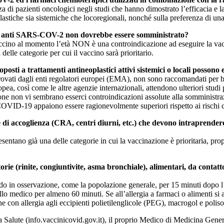
nza di pazienti oncologici negli studi che hanno dimostrato l’efficacia 
plastiche sia sistemiche che locoregionali, nonché sulla preferenza di una
ccino anti SARS-COV-2 non dovrebbe essere somministrato?
 vaccino al momento l’età NON è una controindicazione ad eseguire la vacc
lle categorie per cui il vaccino sarà prioritario.
ottoposti a trattamenti antineoplastici attivi sistemici o locali poss
ti dagli enti regolatori europei (EMA), non sono raccomandati per bamb
 così come le altre agenzie internazionali, attendono ulteriori studi p
zione non vi sembrano esserci controindicazioni assolute alla somministraz
OVID-19 appaiono essere ragionevolmente superiori rispetto ai rischi c
arie di accoglienza (CRA, centri diurni, etc.) che devono intraprend
esentano già una delle categorie in cui la vaccinazione è prioritaria, prop
ratorie (rinite, congiuntivite, asma bronchiale), alimentari, da conta
o in osservazione, come la popolazione generale, per 15 minuti dopo l’ini
rollo medico per almeno 60 minuti. Se all’allergia a farmaci o alimenti s
ne con allergia agli eccipienti polietilenglicole (PEG), macrogol e pol
ella Salute (info.vaccinicovid.gov.it), il proprio Medico di Medicina Gen