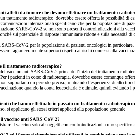
ti affetti da tumore che devono effettuare un trattamento radiote
e un trattamento radioterapico, dovrebbe essere offerta la possibilità 
accomandazioni internazionali specificano che per la popolazione di p
inazione SARS-CoV-2 se non sono presenti controindicazioni alla vaccina
nché sul potenziale di risposte immunitarie ridotte e sulla necessità di 
i SARS-CoV-2 per la popolazione di pazienti oncologici in particolare, i 
re ragionevolmente superiori rispetto ai rischi connessi alla vaccinaz
e il trattamento radioterapico?
ne del vaccino anti SARS-CoV-2 prima dell’inizio del trattamento radiote
. Per i pazienti in corso di radioterapia, dovrebbe essere comunque offer
i non supportano un periodo preciso; mutuando l’esperienza di altri tipi d
accinazione quando la conta leucocitaria è ottimale, quindi evitando i per
ienti che hanno effettuato in passato un trattamento radioterapico
o, si applicano gli stessi criteri applicati alla popolazione generale.
e il vaccino anti SARS-CoV-2?
istrare il vaccino solo ai soggetti con controindicazioni a uno specific
oV-2 ed i farmaci chemioterapici utilizzati in combinazione con la 