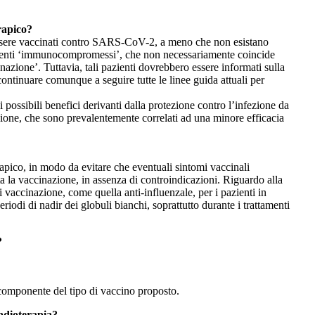
rapico?
di essere vaccinati contro SARS-CoV-2, a meno che non esistano
azienti ‘immunocompromessi’, che non necessariamente coincide
zione’. Tuttavia, tali pazienti dovrebbero essere informati sulla
continuare comunque a seguire tutte le linee guida attuali per
possibili benefici derivanti dalla protezione contro l’infezione da
ione, che sono prevalentemente correlati ad una minore efficacia
rapico, in modo da evitare che eventuali sintomi vaccinali
ta la vaccinazione, in assenza di controindicazioni. Riguardo alla
i vaccinazione, come quella anti-influenzale, per i pazienti in
iodi di nadir dei globuli bianchi, soprattutto durante i trattamenti
?
o componente del tipo di vaccino proposto.
radioterapia?