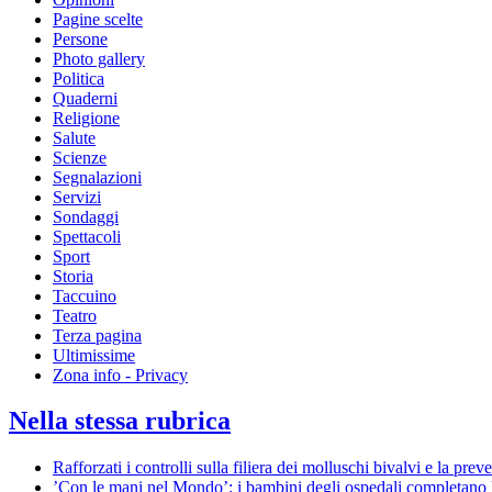
Pagine scelte
Persone
Photo gallery
Politica
Quaderni
Religione
Salute
Scienze
Segnalazioni
Servizi
Sondaggi
Spettacoli
Sport
Storia
Taccuino
Teatro
Terza pagina
Ultimissime
Zona info - Privacy
Nella stessa rubrica
Rafforzati i controlli sulla filiera dei molluschi bivalvi e la pre
’Con le mani nel Mondo’: i bambini degli ospedali completano