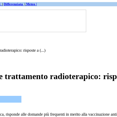
ti
|
Differenziata
|
Meteo |
ioterapico: risposte a (...)
 trattamento radioterapico: ris
a, risponde alle domande più frequenti in merito alla vaccinazione an