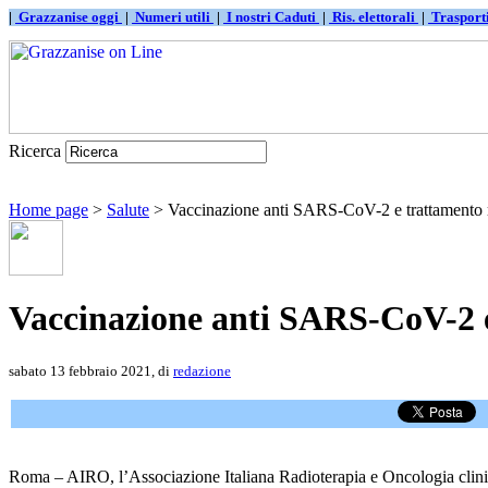
|
Grazzanise oggi
|
Numeri utili
|
I nostri Caduti
|
Ris. elettorali
|
Traspor
Ricerca
Home page
>
Salute
> Vaccinazione anti SARS-CoV-2 e trattamento rad
Vaccinazione anti SARS-CoV-2 e
sabato 13 febbraio 2021, di
redazione
Roma – AIRO, l’Associazione Italiana Radioterapia e Oncologia clinic