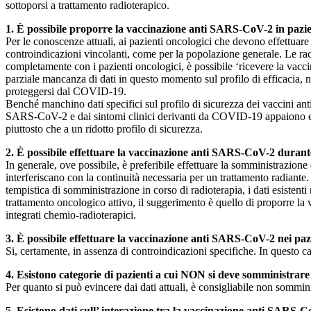
sottoporsi a trattamento radioterapico.
1.
È possibile proporre la vaccinazione anti SARS-CoV-2 in pazien
Per le conoscenze attuali, ai pazienti oncologici che devono effettuar
controindicazioni vincolanti, come per la popolazione generale. Le r
completamente con i pazienti oncologici, è possibile ‘ricevere la vacc
parziale mancanza di dati in questo momento sul profilo di efficacia, no
proteggersi dal COVID-19.
Benché manchino dati specifici sul profilo di sicurezza dei vaccini ant
SARS-CoV-2 e dai sintomi clinici derivanti da COVID-19 appaiono esse
piuttosto che a un ridotto profilo di sicurezza.
2. È possibile effettuare la vaccinazione anti SARS-CoV-2 durant
In generale, ove possibile, è preferibile effettuare la somministrazio
interferiscano con la continuità necessaria per un trattamento radiante
tempistica di somministrazione in corso di radioterapia, i dati esistent
trattamento oncologico attivo, il suggerimento è quello di proporre la v
integrati chemio-radioterapici.
3. È possibile effettuare la vaccinazione anti SARS-CoV-2 nei paz
Si, certamente, in assenza di controindicazioni specifiche. In questo cas
4. Esistono categorie di pazienti a cui NON si deve somministrar
Per quanto si può evincere dai dati attuali, è consigliabile non sommin
5. Esistono dati sull’ interazione tra la vaccinazione anti SARS-C