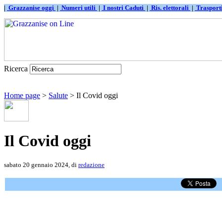
|
Grazzanise oggi
|
Numeri utili
|
I nostri Caduti
|
Ris. elettorali
|
Traspor
Ricerca
Home page
>
Salute
> Il Covid oggi
Il Covid oggi
sabato 20 gennaio 2024, di
redazione