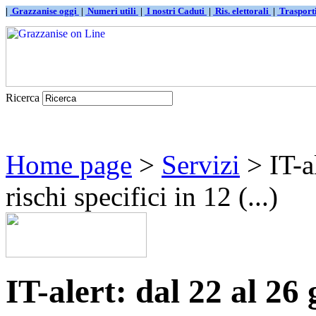
|
Grazzanise oggi
|
Numeri utili
|
I nostri Caduti
|
Ris. elettorali
|
Traspor
Ricerca
Home page
>
Servizi
> IT-al
rischi specifici in 12 (...)
IT-alert: dal 22 al 26 