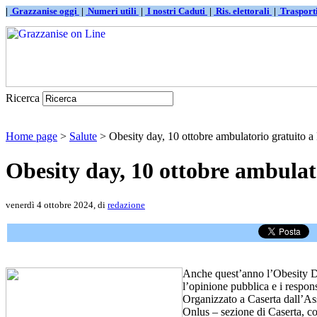
|
Grazzanise oggi
|
Numeri utili
|
I nostri Caduti
|
Ris. elettorali
|
Traspor
Ricerca
Home page
>
Salute
> Obesity day, 10 ottobre ambulatorio gratuito a 
Obesity day, 10 ottobre ambulato
venerdì 4 ottobre 2024, di
redazione
Anche quest’anno l’Obesity Da
l’opinione pubblica e i respon
Organizzato a Caserta dall’As
Onlus – sezione di Caserta, c