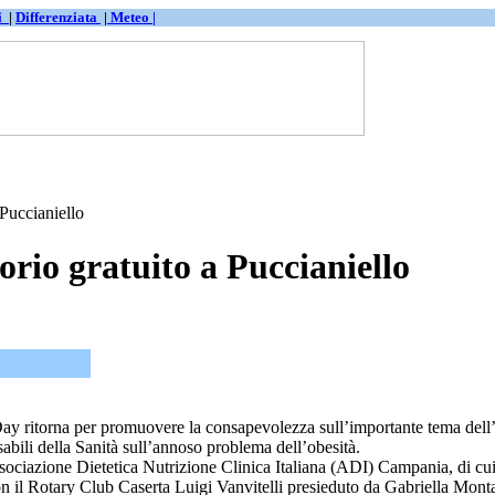
ti
|
Differenziata
|
Meteo |
Puccianiello
rio gratuito a Puccianiello
y ritorna per promuovere la consapevolezza sull’importante tema dell’ob
sabili della Sanità sull’annoso problema dell’obesità.
sociazione Dietetica Nutrizione Clinica Italiana (ADI) Campania, di cui
on il Rotary Club Caserta Luigi Vanvitelli presieduto da Gabriella Mont