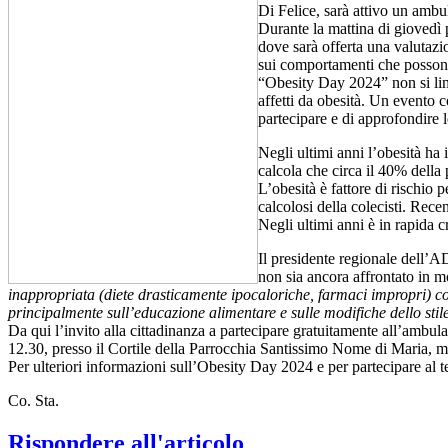
Di Felice, sarà attivo un ambu
Durante la mattina di giovedì 
dove sarà offerta una valutazi
sui comportamenti che possono r
“Obesity Day 2024” non si limi
affetti da obesità. Un evento 
partecipare e di approfondire l
Negli ultimi anni l’obesità ha 
calcola che circa il 40% della 
L’obesità è fattore di rischio p
calcolosi della colecisti. Rece
Negli ultimi anni è in rapida c
Il presidente regionale dell’A
non sia ancora affrontato in 
inappropriata (diete drasticamente ipocaloriche, farmaci impropri) con
principalmente sull’educazione alimentare e sulle modifiche dello stile
Da qui l’invito alla cittadinanza a partecipare gratuitamente all’ambula
12.30, presso il Cortile della Parrocchia Santissimo Nome di Maria,
Per ulteriori informazioni sull’Obesity Day 2024 e per partecipare al tes
Co. Sta.
Rispondere all'articolo