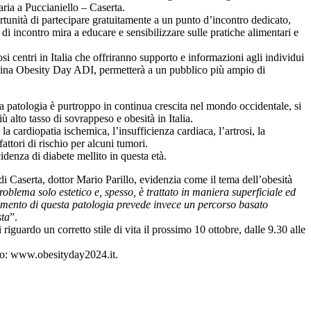
aria a Puccianiello – Caserta.
rtunità di partecipare gratuitamente a un punto d’incontro dedicato,
i incontro mira a educare e sensibilizzare sulle pratiche alimentari e
 centri in Italia che offriranno supporto e informazioni agli individui
 pagina Obesity Day ADI, permetterà a un pubblico più ampio di
ta patologia è purtroppo in continua crescita nel mondo occidentale, si
 alto tasso di sovrappeso e obesità in Italia.
 la cardiopatia ischemica, l’insufficienza cardiaca, l’artrosi, la
attori di rischio per alcuni tumori.
idenza di diabete mellito in questa età.
i Caserta, dottor Mario Parillo, evidenzia come il tema dell’obesità
oblema solo estetico e, spesso, è trattato in maniera superficiale ed
ttamento di questa patologia prevede invece un percorso basato
sta
”.
iguardo un corretto stile di vita il prossimo 10 ottobre, dalle 9.30 alle
vento: www.obesityday2024.it.