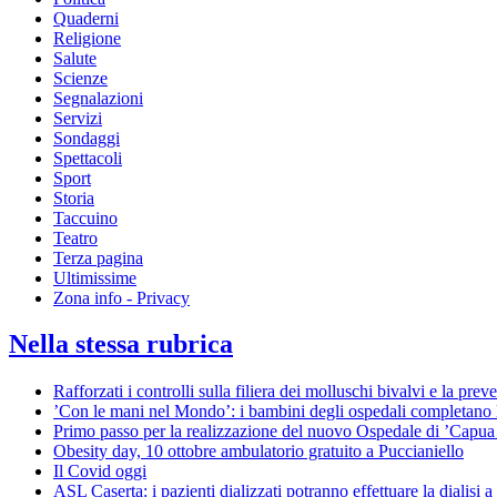
Quaderni
Religione
Salute
Scienze
Segnalazioni
Servizi
Sondaggi
Spettacoli
Sport
Storia
Taccuino
Teatro
Terza pagina
Ultimissime
Zona info - Privacy
Nella stessa rubrica
Rafforzati i controlli sulla filiera dei molluschi bivalvi e la pre
’Con le mani nel Mondo’: i bambini degli ospedali completano
Primo passo per la realizzazione del nuovo Ospedale di ’Capua
Obesity day, 10 ottobre ambulatorio gratuito a Puccianiello
Il Covid oggi
ASL Caserta: i pazienti dializzati potranno effettuare la dialisi a