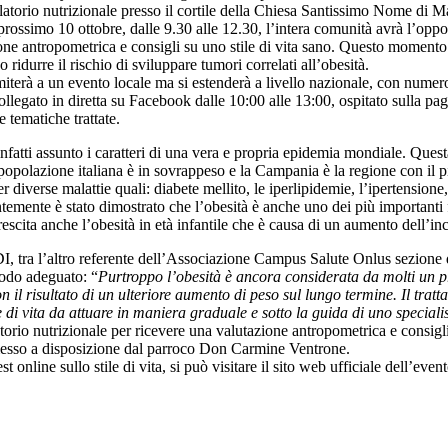
latorio nutrizionale presso il cortile della Chiesa Santissimo Nome di M
prossimo 10 ottobre, dalle 9.30 alle 12.30, l’intera comunità avrà l’oppo
one antropometrica e consigli su uno stile di vita sano. Questo momento d
idurre il rischio di sviluppare tumori correlati all’obesità.
terà a un evento locale ma si estenderà a livello nazionale, con numerosi
collegato in diretta su Facebook dalle 10:00 alle 13:00, ospitato sulla
e tematiche trattate.
infatti assunto i caratteri di una vera e propria epidemia mondiale. Ques
popolazione italiana è in sovrappeso e la Campania è la regione con il più
er diverse malattie quali: diabete mellito, le iperlipidemie, l’ipertensione,
ntemente è stato dimostrato che l’obesità è anche uno dei più importanti f
rescita anche l’obesità in età infantile che è causa di un aumento dell’inc
DI, tra l’altro referente dell’Associazione Campus Salute Onlus sezione d
modo adeguato: “
Purtroppo l’obesità è ancora considerata da molti un pr
 il risultato di un ulteriore aumento di peso sul lungo termine. Il tra
 di vita da attuare in maniera graduale e sotto la guida di uno speciali
torio nutrizionale per ricevere una valutazione antropometrica e consigli r
 messo a disposizione dal parroco Don Carmine Ventrone.
t online sullo stile di vita, si può visitare il sito web ufficiale dell’e