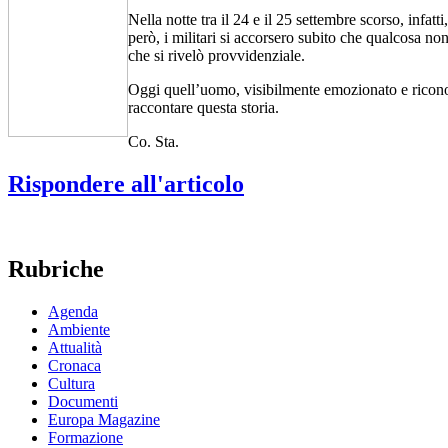
Nella notte tra il 24 e il 25 settembre scorso, infat
però, i militari si accorsero subito che qualcosa n
che si rivelò provvidenziale.
Oggi quell’uomo, visibilmente emozionato e riconosce
raccontare questa storia.
Co. Sta.
Rispondere all'articolo
Rubriche
Agenda
Ambiente
Attualità
Cronaca
Cultura
Documenti
Europa Magazine
Formazione