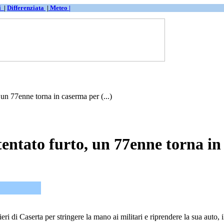
ti
|
Differenziata
|
Meteo |
un 77enne torna in caserma per (...)
entato furto, un 77enne torna in
ri di Caserta per stringere la mano ai militari e riprendere la sua auto, 