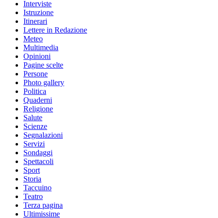
Interviste
Istruzione
Itinerari
Lettere in Redazione
Meteo
Multimedia
Opinioni
Pagine scelte
Persone
Photo gallery
Politica
Quaderni
Religione
Salute
Scienze
Segnalazioni
Servizi
Sondaggi
Spettacoli
Sport
Storia
Taccuino
Teatro
Terza pagina
Ultimissime