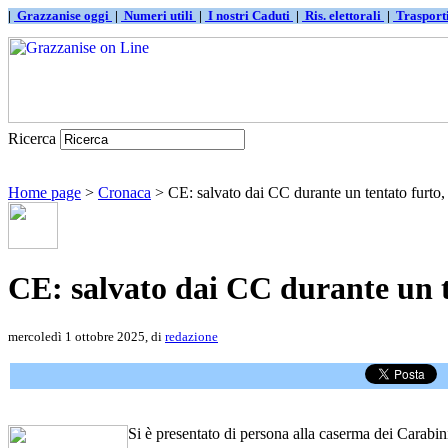
|
Grazzanise oggi
|
Numeri utili
|
I nostri Caduti
|
Ris. elettorali
|
Traspor
Ricerca
Home page
>
Cronaca
> CE: salvato dai CC durante un tentato furto, 
CE: salvato dai CC durante un t
mercoledì 1 ottobre 2025, di
redazione
Si è presentato di persona alla caserma dei Carabinie