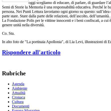
oggi scegliamo di educare, di parlare, di guardare l’a
Semi di Storie la Memoria è una responsabilità educativa. Perché le ba
persona. Nei Punti Lettura lavoriamo ogni giorno su questo: sull’idea c
parte stare. Stare dalla parte delle relazioni, dell’ascolto, dell’uman
La Fondazione Polis per le vittime innocenti e i beni confiscati, a cui è
genere unità nella diversità.
Co. Sta.
In alto foto de "La portinaia Apollonia", di Lia Levi, illustrazioni di
Rispondere all'articolo
Rubriche
Agenda
Ambiente
Attualità
Cronaca
Cultura
Documenti
Europa Magazine