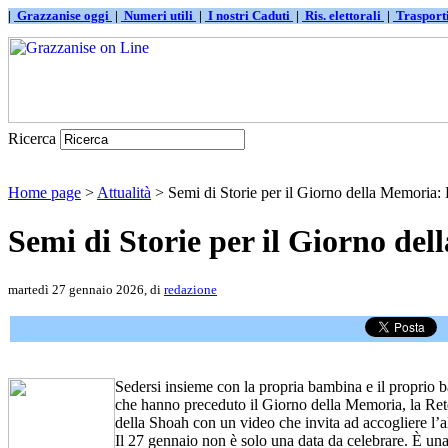
|
Grazzanise oggi
|
Numeri utili
|
I nostri Caduti
|
Ris. elettorali
|
Traspor
Ricerca
Home page
>
Attualità
> Semi di Storie per il Giorno della Memoria: 
Semi di Storie per il Giorno de
martedì 27 gennaio 2026, di
redazione
Sedersi insieme con la propria bambina e il proprio bam
che hanno preceduto il Giorno della Memoria, la Rete 
della Shoah con un video che invita ad accogliere l’al
Il 27 gennaio non è solo una data da celebrare. È una