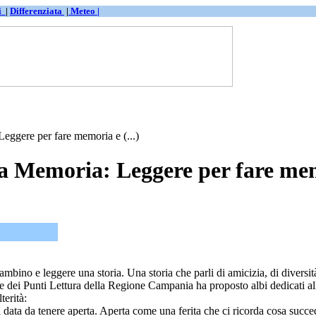
ti
|
Differenziata
|
Meteo |
Leggere per fare memoria e (...)
lla Memoria: Leggere per fare me
bino e leggere una storia. Una storia che parli di amicizia, di diversità,
dei Punti Lettura della Regione Campania ha proposto albi dedicati all’
terità:
 data da tenere aperta. Aperta come una ferita che ci ricorda cosa succ