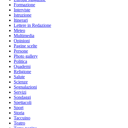
Formazione
Interviste
Istruzione
Itinerari
Lettere in Redazione
Meteo
Multimedia
Opinioni
Pagine scelte
Persone
Photo gallery
Politica
Quaderni
Religione
Salute
Scienze
Segnalazioni
Servizi
Sondaggi
Spettacoli
Sport
Storia
Taccuino
Teatro