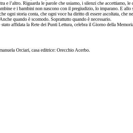
ltra e l’altro. Riguarda le parole che usiamo, i silenzi che accettiamo, 
mbine e i bambini non nascono con il pregiudizio, lo imparano. E allo st
he ogni storia conta, che ogni voce ha diritto di essere ascoltata, che n
ità. Anche quando è scomodo. Soprattutto quando è necessario.
 stato affidata la Rete dei Punti Lettura, celebra il Giorno della Memoria
 Emanuela Orciari, casa editrice: Orecchio Acerbo.