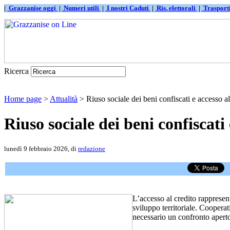
|
Grazzanise oggi
|
Numeri utili
|
I nostri Caduti
|
Ris. elettorali
|
Traspor
Ricerca
Home page
>
Attualità
> Riuso sociale dei beni confiscati e accesso al
Riuso sociale dei beni confiscati
lunedì 9 febbraio 2026, di
redazione
L’accesso al credito rappresent
sviluppo territoriale. Coopera
necessario un confronto apert