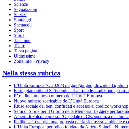
Scienze
Segnalazioni
Servizi
Sondaggi
Spettacoli
Sport
Storia
Taccuino
Teatro
Terza pagina
Ultimissime
Zona info - Privacy
Nella stessa rubrica
L’Unità Europea N. 2026/3 maggio/giugno, download gratuito
Festeggiamenti del Saliscendi a Teano: fede, tradizione, gastron
E’ on line un nuovo numero de L’Unità Europea
Nuovo numero scaricabile de L’Unità Europea
Riuso sociale dei beni confiscati e accesso al credito: worksho
Semi di Storie per il Giorno della Memoria: Leggere per fare m
Albero di Falcone presso l’Ospedale di CE: speranza e natura co
Pedibus a Teverola: una proposta per la sicurezza, ambiente e 
L’Unità Europea, periodico fondato da Altiero Spinelli. Numero