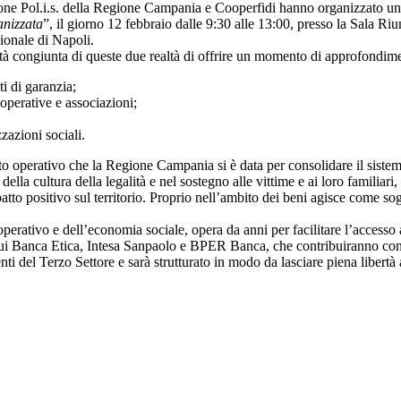
one Pol.i.s. della Regione Campania e Cooperfidi hanno organizzato un
anizzata
”, il giorno 12 febbraio dalle 9:30 alle 13:00, presso la Sala R
ionale di Napoli.
tà congiunta di queste due realtà di offrire un momento di approfondime
ti di garanzia;
operative e associazioni;
azioni sociali.
to operativo che la Regione Campania si è data per consolidare il sistema 
lla cultura della legalità e nel sostegno alle vittime e ai loro familiari,
atto positivo sul territorio. Proprio nell’ambito dei beni agisce come sogg
perativo e dell’economia sociale, opera da anni per facilitare l’accesso a
ui Banca Etica, Intesa Sanpaolo e BPER Banca, che contribuiranno con il
enti del Terzo Settore e sarà strutturato in modo da lasciare piena libertà a