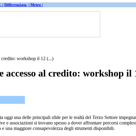
ti
|
Differenziata
|
Meteo |
 credito: workshop il 12 (...)
 e accesso al credito: workshop i
a oggi una delle principali sfide per le realtà del Terzo Settore impegnat
tive e associazioni si trovano spesso a dover affrontare percorsi comples
o e una maggiore consapevolezza degli strumenti disponibili.