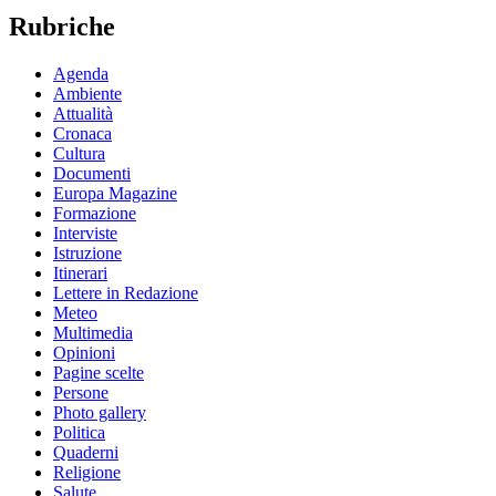
Rubriche
Agenda
Ambiente
Attualità
Cronaca
Cultura
Documenti
Europa Magazine
Formazione
Interviste
Istruzione
Itinerari
Lettere in Redazione
Meteo
Multimedia
Opinioni
Pagine scelte
Persone
Photo gallery
Politica
Quaderni
Religione
Salute