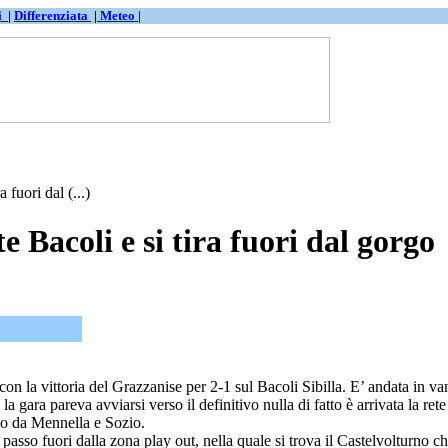
ti
|
Differenziata
|
Meteo |
 fuori dal (...)
e Bacoli e si tira fuori dal gorgo
on la vittoria del Grazzanise per 2-1 sul Bacoli Sibilla. E’ andata in v
 gara pareva avviarsi verso il definitivo nulla di fatto è arrivata la re
to da Mennella e Sozio.
o passo fuori dalla zona play out, nella quale si trova il Castelvolturno 