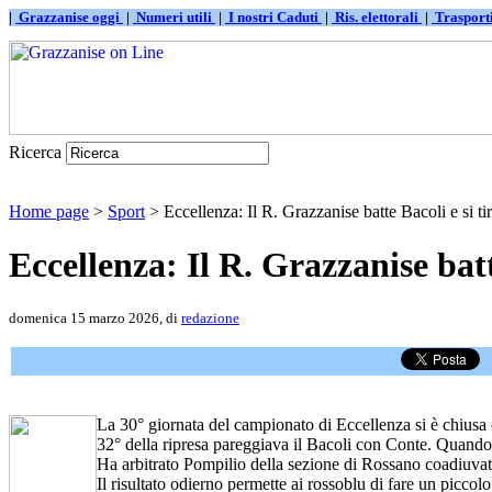
|
Grazzanise oggi
|
Numeri utili
|
I nostri Caduti
|
Ris. elettorali
|
Traspor
Ricerca
Home page
>
Sport
> Eccellenza: Il R. Grazzanise batte Bacoli e si tira
Eccellenza: Il R. Grazzanise batt
domenica 15 marzo 2026, di
redazione
La 30° giornata del campionato di Eccellenza si è chiusa c
32° della ripresa pareggiava il Bacoli con Conte. Quando la
Ha arbitrato Pompilio della sezione di Rossano coadiuva
Il risultato odierno permette ai rossoblu di fare un piccol