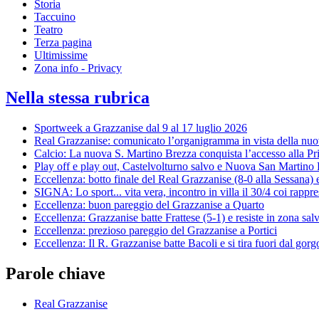
Storia
Taccuino
Teatro
Terza pagina
Ultimissime
Zona info - Privacy
Nella stessa rubrica
Sportweek a Grazzanise dal 9 al 17 luglio 2026
Real Grazzanise: comunicato l’organigramma in vista della nuo
Calcio: La nuova S. Martino Brezza conquista l’accesso alla P
Play off e play out, Castelvolturno salvo e Nuova San Martino 
Eccellenza: botto finale del Real Grazzanise (8-0 alla Sessana) 
SIGNA: Lo sport... vita vera, incontro in villa il 30/4 coi rappre
Eccellenza: buon pareggio del Grazzanise a Quarto
Eccellenza: Grazzanise batte Frattese (5-1) e resiste in zona sal
Eccellenza: prezioso pareggio del Grazzanise a Portici
Eccellenza: Il R. Grazzanise batte Bacoli e si tira fuori dal gorg
Parole chiave
Real Grazzanise