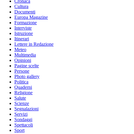
Cronaca
Cultura
Documenti
Europa Magazine
Formazione
Interviste
Istruzione
Itinerari
Lettere in Redazione
Meteo
Multimedia
Opinioni
Pagine scelte
Persone
Photo gallery
Politica
Quaderni
Religione
Salute
Scienze
Segnalazioni
Servizi
Sondaggi
Spettacoli
Sport