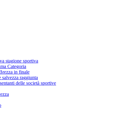
va stagione sportiva
rima Categoria
Brezza in finale
e salvezza raggiunta
sentanti delle società sportive
vezza
o