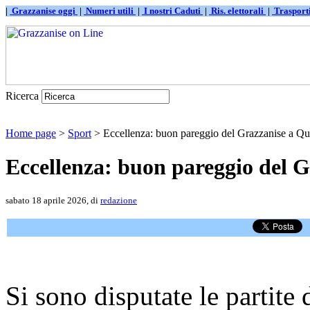
|
Grazzanise oggi
|
Numeri utili
|
I nostri Caduti
|
Ris. elettorali
|
Traspor
Ricerca
Home page
>
Sport
> Eccellenza: buon pareggio del Grazzanise a Qu
Eccellenza: buon pareggio del 
sabato 18 aprile 2026, di
redazione
Si sono disputate le partite