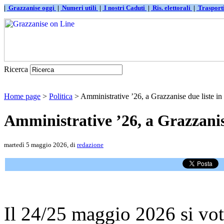
|
Grazzanise oggi
|
Numeri utili
|
I nostri Caduti
|
Ris. elettorali
|
Traspor
Ricerca
Home page
>
Politica
> Amministrative ’26, a Grazzanise due liste i
Amministrative ’26, a Grazzanis
martedì 5 maggio 2026, di
redazione
Il 24/25 maggio 2026 si vota