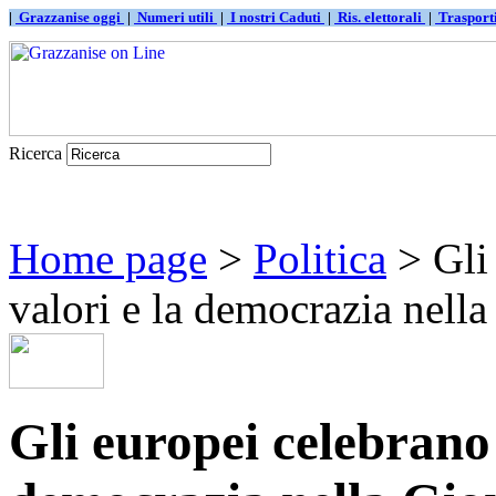
|
Grazzanise oggi
|
Numeri utili
|
I nostri Caduti
|
Ris. elettorali
|
Traspor
Ricerca
Home page
>
Politica
> Gli 
valori e la democrazia nella 
Gli europei celebrano l