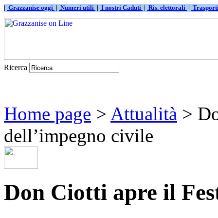
|
Grazzanise oggi
|
Numeri utili
|
I nostri Caduti
|
Ris. elettorali
|
Traspor
Ricerca
Home page
>
Attualità
> Don
dell’impegno civile
Don Ciotti apre il Fes