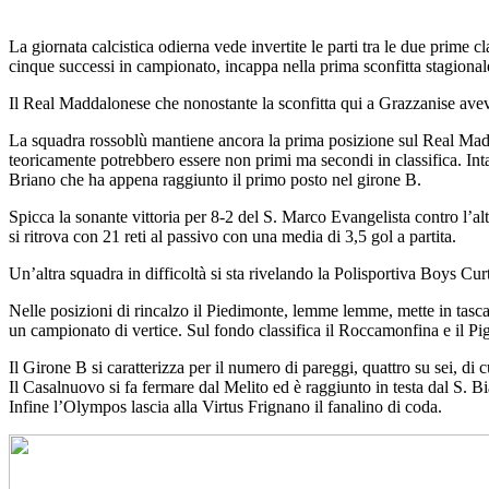
La giornata calcistica odierna vede invertite le parti tra le due prime cl
cinque successi in campionato, incappa nella prima sconfitta stagional
Il Real Maddalonese che nonostante la sconfitta qui a Grazzanise aveva m
La squadra rossoblù mantiene ancora la prima posizione sul Real Maddal
teoricamente potrebbero essere non primi ma secondi in classifica. Int
Briano che ha appena raggiunto il primo posto nel girone B.
Spicca la sonante vittoria per 8-2 del S. Marco Evangelista contro l’al
si ritrova con 21 reti al passivo con una media di 3,5 gol a partita.
Un’altra squadra in difficoltà si sta rivelando la Polisportiva Boys Cur
Nelle posizioni di rincalzo il Piedimonte, lemme lemme, mette in tasca 
un campionato di vertice. Sul fondo classifica il Roccamonfina e il Pig
Il Girone B si caratterizza per il numero di pareggi, quattro su sei, di c
Il Casalnuovo si fa fermare dal Melito ed è raggiunto in testa dal S. B
Infine l’Olympos lascia alla Virtus Frignano il fanalino di coda.