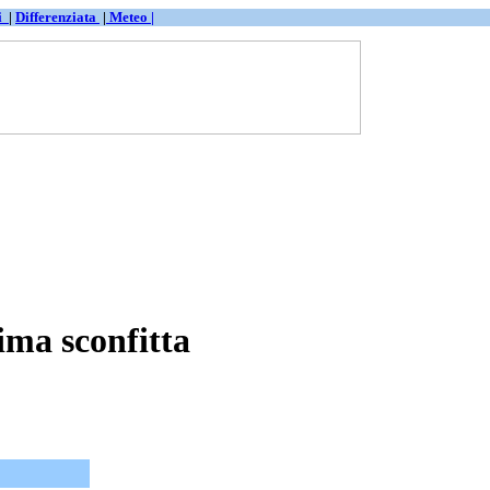
ti
|
Differenziata
|
Meteo |
ima sconfitta