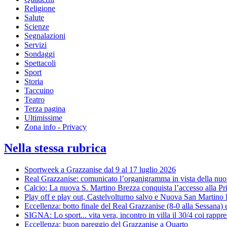
Religione
Salute
Scienze
Segnalazioni
Servizi
Sondaggi
Spettacoli
Sport
Storia
Taccuino
Teatro
Terza pagina
Ultimissime
Zona info - Privacy
Nella stessa rubrica
Sportweek a Grazzanise dal 9 al 17 luglio 2026
Real Grazzanise: comunicato l’organigramma in vista della nuo
Calcio: La nuova S. Martino Brezza conquista l’accesso alla P
Play off e play out, Castelvolturno salvo e Nuova San Martino 
Eccellenza: botto finale del Real Grazzanise (8-0 alla Sessana) 
SIGNA: Lo sport... vita vera, incontro in villa il 30/4 coi rappre
Eccellenza: buon pareggio del Grazzanise a Quarto