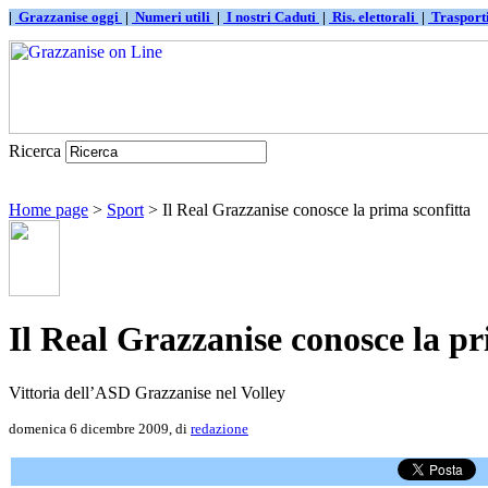
|
Grazzanise oggi
|
Numeri utili
|
I nostri Caduti
|
Ris. elettorali
|
Traspor
Ricerca
Home page
>
Sport
> Il Real Grazzanise conosce la prima sconfitta
Il Real Grazzanise conosce la pr
Vittoria dell’ASD Grazzanise nel Volley
domenica 6 dicembre 2009, di
redazione