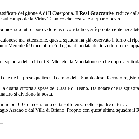
assificate del girone A di II Catergoria. Il
Real Grazzanise
, reduce dalla
e sul campo della Virtus Talanico che così sale al quarto posto.
ostrato tutto il suo valore tecnico e tattico, si è prontamente riscattat
onese ma, attenzione, questa squadra ha già osservato il turno di riposo
anto Mercoledì 9 dicembre c’è la gara di andata del terzo turno di Coppa
tra squadra della città di S. Michele, la Maddalonese, che dopo la vittor
ti che ne ha prese quattro sul campo della Sannicolese, facendo registrar
la quarta vittoria a spese del Casale di Teano. Da notare che la squadra
nataro si dividono la posta.
ui tre per 0-0, e mostra una certa sofferenza delle squadre di testa.
iagio Arzano e dal Villa di Briano. Proprio con quest’ultima squadra il
R