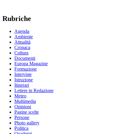
Rubriche
Agenda
Ambiente
Attualità
Cronaca
Cultura
Documenti
Europa Magazine
Formazione
Interviste
Istruzione
Itinerari
Lettere in Redazione
Meteo
Multimedia
Opinioni
Pagine scelte
Persone
Photo gallery
Politica
Quaderni