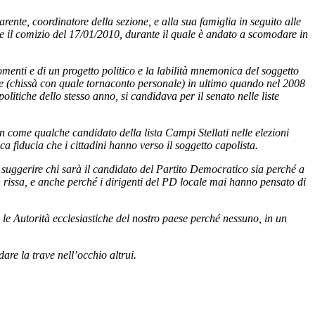
arente, coordinatore della sezione, e alla sua famiglia in seguito alle
e il comizio del 17/01/2010, durante il quale è andato a scomodare in
menti e di un progetto politico e la labilità mnemonica del soggetto
oette (chissà con quale tornaconto personale) in ultimo quando nel 2008
itiche dello stesso anno, si candidava per il senato nelle liste
n come qualche candidato della lista Campi Stellati nelle elezioni
a fiducia che i cittadini hanno verso il soggetto capolista.
 suggerire chi sarà il candidato del Partito Democratico sia perché a
n rissa, e anche perché i dirigenti del PD locale mai hanno pensato di
le Autorità ecclesiastiche del nostro paese perché nessuno, in un
re la trave nell’occhio altrui.