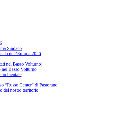
46
erma Sindaco
ornata dell’Europa 2026
tati nel Basso Volturno)
 e nel Basso Volturno
o ambientale
sso “Russo Center” di Pastorano.
 del nostro territorio