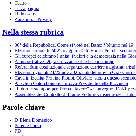
Teatro
Terza pagina
Ultimissime
Zona info - Privacy
Nella stessa rubrica
80° della Repubblica. Come si votò nel Basso Volturno nel 19
Elezioni comunali 24-25 maggio 2026: Enrico Petrella si conf
Gli europei celebrano l’unità, i valori e la democrazia nella Gi
Amministrative ’26, a Grazzanise due liste in campo
Referendum costituzionale separazione carriere magistrati (risul
Elezioni regionali 24/25 nov 2025: dati definitivi a Grazzanise
Cava in località Provine Pioppi. Oliviero: stop a questo scempi
Anacleto Colombiano è il nuovo Presidente della Provincia
"Futuro e sviluppo per Terra di lavoro" - Convegno il 24/1 pre
Assemblea del Contratto di Fiume Volturno: insieme per il futuro
Parole chiave
D’Elena Domenico
Parente Paolo
PD