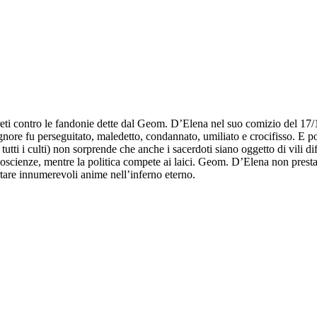
eti contro le fandonie dette dal Geom. D’Elena nel suo comizio del 17/1/
ore fu perseguitato, maledetto, condannato, umiliato e crocifisso. E poi fu
tutti i culti) non sorprende che anche i sacerdoti siano oggetto di vili di
scienze, mentre la politica compete ai laici. Geom. D’Elena non prestare
tare innumerevoli anime nell’inferno eterno.