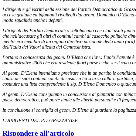
I dirigenti e gli iscritti della sezione del Partito Democratico di Graz
accuse gratuite ed infamanti rivoltegli dal geom. Domenico D’Elena a
modo squallido anche i defunti.
I dirigenti del Partito Democratico sottolineano che i toni usati fann
che nell’accusare gli altri di continui cambi di casacche politiche dim
mentre era membro di un organo direttivo nazionale della tanto (ora) d
dell’Italia dei Valori alleata del Centrosinistra.
Portano a conoscenza del geom. D’Elena che l’avv. Paolo Parente è resi
amministrative 2005 che era residente fuori paese e che servì solo come
Al geom. D’Elena intendiamo precisare che in un partito le candidatur
causa dei suoi continui cambi di casacca ha scarsa cultura partitica, 
costituire una lista comprendente il sig. D’Elena Domenico o qualcun
Al geom. D’Elena consigliamo in conclusione di piantarla con minacce 
paese democratico, può porre limite alle libertà personali e di frequent
In conclusione si consiglia al geom. D’Elena di guardare la pagliuzza
I DIRIGENTI DEL PD-GRAZZANISE
Rispondere all'articolo