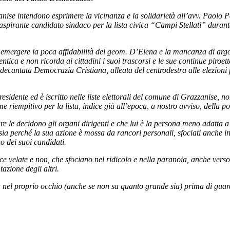
zanise intendono esprimere la vicinanza e la solidarietà all’avv. Paolo P
spirante candidato sindaco per la lista civica “Campi Stellati” durant
o emergere la poca affidabilità del geom. D’Elena e la mancanza di argo
entica e non ricorda ai cittadini i suoi trascorsi e le sue continue pir
ecantata Democrazia Cristiana, alleata del centrodestra alle elezioni pol
dente ed è iscritto nelle liste elettorali del comune di Grazzanise, no
 riempitivo per la lista, indice già all’epoca, a nostro avviso, della poc
e le decidono gli organi dirigenti e che lui è la persona meno adatta a
sia perché la sua azione è mossa da rancori personali, sfociati anche i
o dei suoi candidati.
velate e non, che sfociano nel ridicolo e nella paranoia, anche verso 
azione degli altri.
 nel proprio occhio (anche se non sa quanto grande sia) prima di guarda