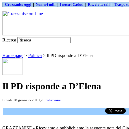
|
Grazzanise oggi
|
Numeri utili
|
I nostri Caduti
|
Ris. elettorali
|
Traspor
Ricerca
Home page
>
Politica
> Il PD risponde a D’Elena
Il PD risponde a D’Elena
lunedì 18 gennaio 2010, di
redazione
GRAZZANISE - Riceviamo e pubblichiamo la seguente nota del Circo