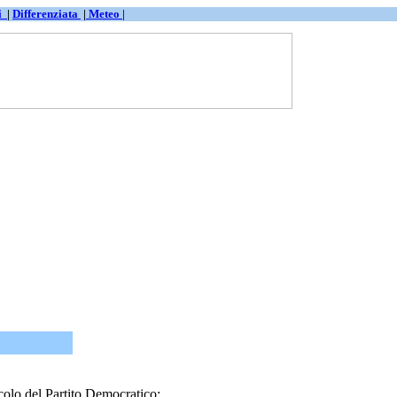
ti
|
Differenziata
|
Meteo |
lo del Partito Democratico: