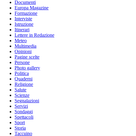
Documenti
Europa Magazine
Formazione
Interviste
Istruzione
Itinerari
Lettere in Redazione
Meteo
Multimedia
Opinioni
Pagine scelte
Persone
Photo gallery
Politica
Quaderni
Religione
Salute
Scienze
Segnalazioni
Servizi
Sondaggi
Spettacoli
Sport
Storia
Taccuino