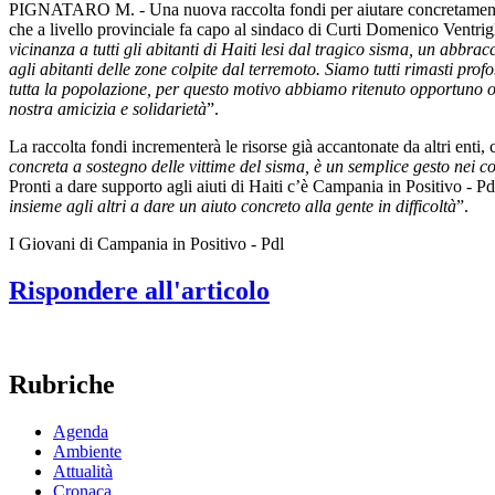
PIGNATARO M. - Una nuova raccolta fondi per aiutare concretamente tu
che a livello provinciale fa capo al sindaco di Curti Domenico Ventri
vicinanza a tutti gli abitanti di Haiti lesi dal tragico sisma, un abb
agli abitanti delle zone colpite dal terremoto. Siamo tutti rimasti prof
tutta la popolazione, per questo motivo abbiamo ritenuto opportuno org
nostra amicizia e solidarietà
”.
La raccolta fondi incrementerà le risorse già accantonate da altri enti
concreta a sostegno delle vittime del sisma, è un semplice gesto nei c
Pronti a dare supporto agli aiuti di Haiti c’è Campania in Positivo - 
insieme agli altri a dare un aiuto concreto alla gente in difficoltà
”.
I Giovani di Campania in Positivo - Pdl
Rispondere all'articolo
Rubriche
Agenda
Ambiente
Attualità
Cronaca