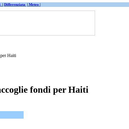
ti
|
Differenziata
|
Meteo |
per Haiti
coglie fondi per Haiti