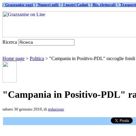
|
Grazzanise oggi
|
Numeri utili
|
I nostri Caduti
|
Ris. elettorali
|
Traspor
Ricerca
Home page
>
Politica
> "Campania in Positivo-PDL" raccoglie fondi 
"Campania in Positivo-PDL" rac
sabato 30 gennaio 2010, di
redazione