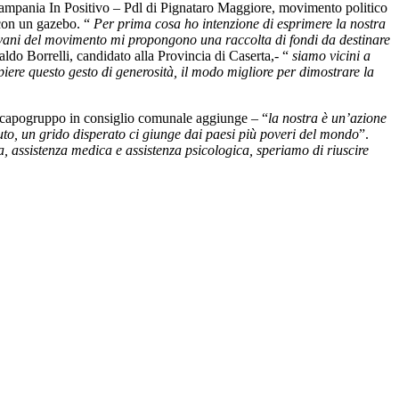
Campania In Positivo – Pdl di Pignataro Maggiore, movimento politico
 con un gazebo. “
Per prima cosa ho intenzione di esprimere la nostra
 giovani del movimento mi propongono una raccolta di fondi da destinare
aldo Borrelli, candidato alla Provincia di Caserta,- “
siamo vicini a
piere questo gesto di generosità, il modo migliore per dimostrare la
 Il capogruppo in consiglio comunale aggiunge – “
la nostra è un’azione
iuto, un grido disperato ci giunge dai paesi più poveri del mondo
”.
, assistenza medica e assistenza psicologica, speriamo di riuscire