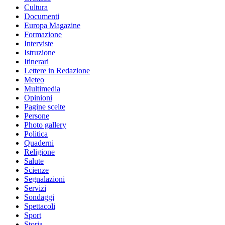
Cultura
Documenti
Europa Magazine
Formazione
Interviste
Istruzione
Itinerari
Lettere in Redazione
Meteo
Multimedia
Opinioni
Pagine scelte
Persone
Photo gallery
Politica
Quaderni
Religione
Salute
Scienze
Segnalazioni
Servizi
Sondaggi
Spettacoli
Sport
Storia