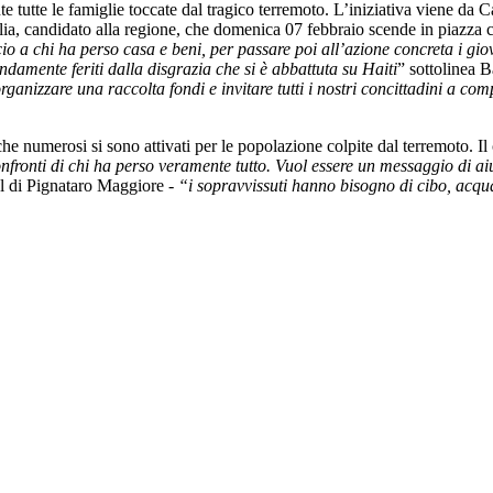
tte le famiglie toccate dal tragico terremoto. L’iniziativa viene da 
glia, candidato alla regione, che domenica 07 febbraio scende in piazza
raccio a chi ha perso casa e beni, per passare poi all’azione concreta i
ondamente feriti dalla disgrazia che si è abbattuta su Haiti
” sottolinea B
anizzare una raccolta fondi e invitare tutti i nostri concittadini a com
, che numerosi si sono attivati per le popolazione colpite dal terremoto.
onfronti di chi ha perso veramente tutto. Vuol essere un messaggio di a
Pdl di Pignataro Maggiore -
“i sopravvissuti hanno bisogno di cibo, acqua