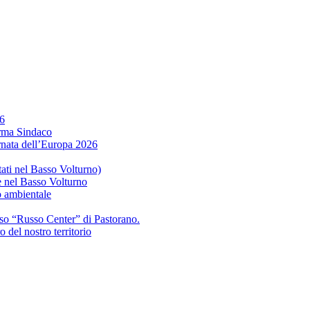
46
erma Sindaco
ornata dell’Europa 2026
tati nel Basso Volturno)
 e nel Basso Volturno
o ambientale
sso “Russo Center” di Pastorano.
 del nostro territorio