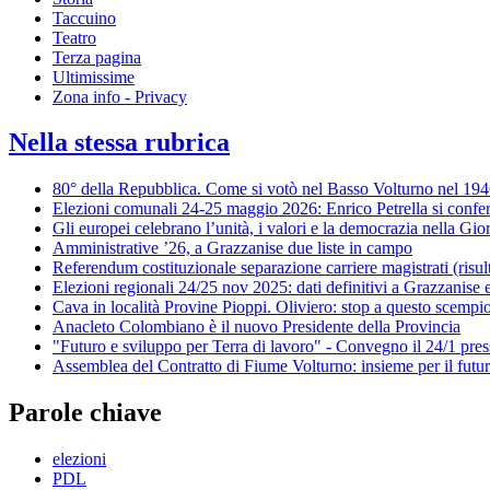
Taccuino
Teatro
Terza pagina
Ultimissime
Zona info - Privacy
Nella stessa rubrica
80° della Repubblica. Come si votò nel Basso Volturno nel 19
Elezioni comunali 24-25 maggio 2026: Enrico Petrella si conf
Gli europei celebrano l’unità, i valori e la democrazia nella Gi
Amministrative ’26, a Grazzanise due liste in campo
Referendum costituzionale separazione carriere magistrati (risul
Elezioni regionali 24/25 nov 2025: dati definitivi a Grazzanise
Cava in località Provine Pioppi. Oliviero: stop a questo scempi
Anacleto Colombiano è il nuovo Presidente della Provincia
"Futuro e sviluppo per Terra di lavoro" - Convegno il 24/1 pre
Assemblea del Contratto di Fiume Volturno: insieme per il futuro
Parole chiave
elezioni
PDL