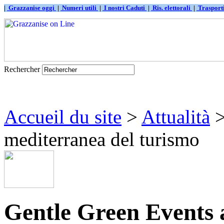
|
Grazzanise oggi
|
Numeri utili
|
I nostri Caduti
|
Ris. elettorali
|
Traspor
Rechercher
Accueil du site
>
Attualità
>
mediterranea del turismo
Gentle Green Events 