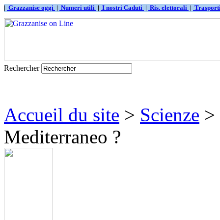
|
Grazzanise oggi
|
Numeri utili
|
I nostri Caduti
|
Ris. elettorali
|
Traspor
Rechercher
Accueil du site
>
Scienze
> 
Mediterraneo ?