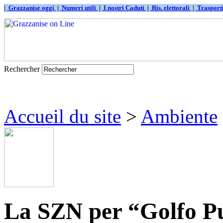
|
Grazzanise oggi
|
Numeri utili
|
I nostri Caduti
|
Ris. elettorali
|
Traspor
Rechercher
Accueil du site
>
Ambiente
La SZN per “Golfo Pu