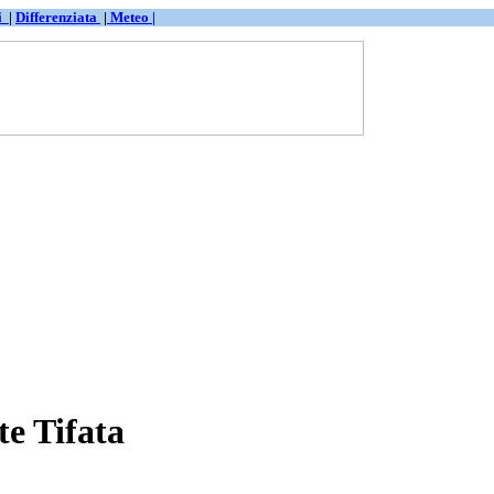
ti
|
Differenziata
|
Meteo |
e Tifata