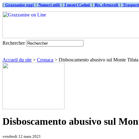
|
Grazzanise oggi
|
Numeri utili
|
I nostri Caduti
|
Ris. elettorali
|
Traspor
Rechercher
Accueil du site
>
Cronaca
> Disboscamento abusivo sul Monte Tifata
Disboscamento abusivo sul Mont
vendredi 12 mars 2021