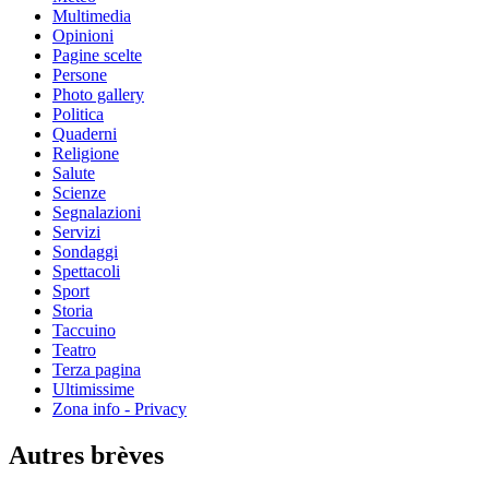
Multimedia
Opinioni
Pagine scelte
Persone
Photo gallery
Politica
Quaderni
Religione
Salute
Scienze
Segnalazioni
Servizi
Sondaggi
Spettacoli
Sport
Storia
Taccuino
Teatro
Terza pagina
Ultimissime
Zona info - Privacy
Autres brèves