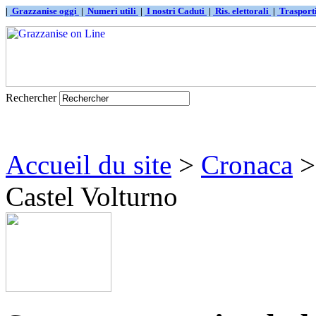
|
Grazzanise oggi
|
Numeri utili
|
I nostri Caduti
|
Ris. elettorali
|
Traspor
Rechercher
Accueil du site
>
Cronaca
> 
Castel Volturno