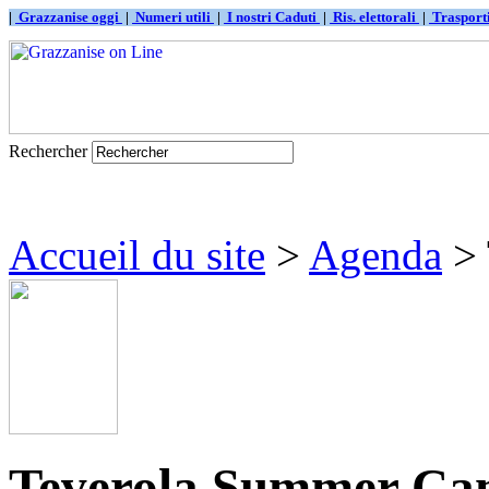
|
Grazzanise oggi
|
Numeri utili
|
I nostri Caduti
|
Ris. elettorali
|
Traspor
Rechercher
Accueil du site
>
Agenda
> 
Teverola Summer Ca